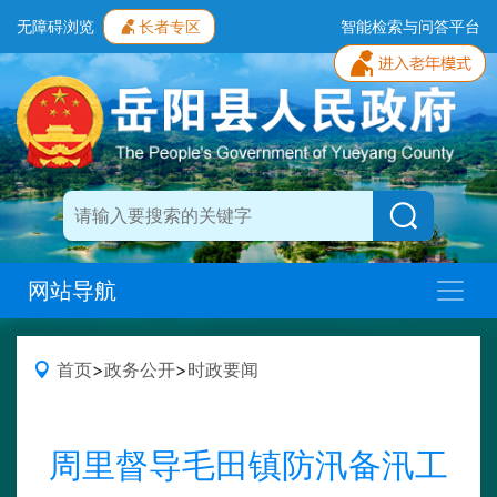
无障碍浏览
长者专区
智能检索与问答平台
网站导航
首页
>
政务公开
>
时政要闻
周里督导毛田镇防汛备汛工