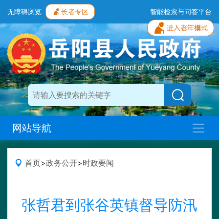
无障碍浏览
长者专区
智能检索与问答平台
网站导航
首页
>
政务公开
>
时政要闻
张哲君到张谷英镇督导防汛