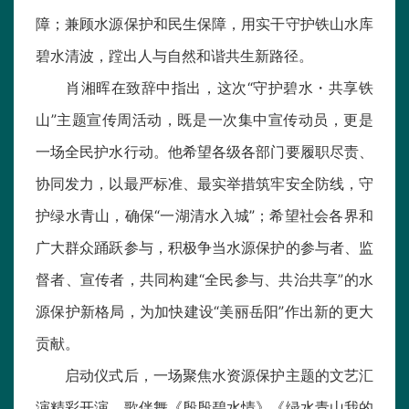
障；兼顾水源保护和民生保障，用实干守护铁山水库
碧水清波，蹚出人与自然和谐共生新路径。
肖湘晖在致辞中指出，这次“守护碧水・共享铁
山”主题宣传周活动，既是一次集中宣传动员，更是
一场全民护水行动。他希望各级各部门要履职尽责、
协同发力，以最严标准、最实举措筑牢安全防线，守
护绿水青山，确保“一湖清水入城”；希望社会各界和
广大群众踊跃参与，积极争当水源保护的参与者、监
督者、宣传者，共同构建“全民参与、共治共享”的水
源保护新格局，为加快建设“美丽岳阳”作出新的更大
贡献。
启动仪式后，一场聚焦水资源保护主题的文艺汇
演精彩开演。歌伴舞《殷殷碧水情》《绿水青山我的