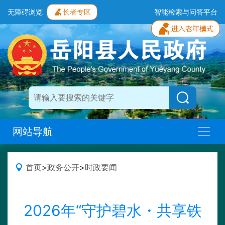
无障碍浏览
长者专区
智能检索与问答平台
网站导航
首页
>
政务公开
>
时政要闻
2026年“守护碧水・共享铁