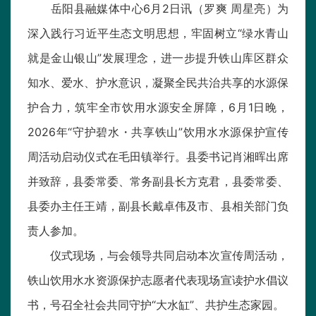
岳阳县融媒体中心6月2日讯（罗爽 周星亮）为
深入践行习近平生态文明思想，牢固树立“绿水青山
就是金山银山”发展理念，进一步提升铁山库区群众
知水、爱水、护水意识，凝聚全民共治共享的水源保
护合力，筑牢全市饮用水源安全屏障，6月1日晚，
2026年“守护碧水・共享铁山”饮用水水源保护宣传
周活动启动仪式在毛田镇举行。县委书记肖湘晖出席
并致辞，县委常委、常务副县长方克君，县委常委、
县委办主任王靖，副县长戴卓伟及市、县相关部门负
责人参加。
仪式现场，与会领导共同启动本次宣传周活动，
铁山饮用水水资源保护志愿者代表现场宣读护水倡议
书，号召全社会共同守护“大水缸”、共护生态家园。