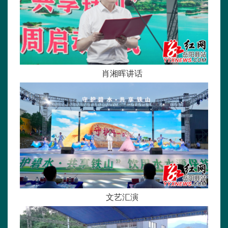
肖湘晖讲话
文艺汇演