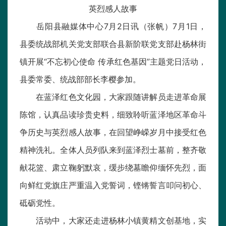
英烈感人故事
岳阳县融媒体中心7月2日讯（张帆）7月1日，
县委统战部机关党支部联合县新阶联党支部赴杨林街
镇开展“不忘初心使命 传承红色基因”主题党日活动，
县委常委、统战部部长李樱参加。
在蓝泽红色文化园，大家跟随讲解员走进革命展
陈馆，认真品读珍贵史料，细致聆听蓝泽地区革命斗
争历史与英烈感人故事，在回望峥嵘岁月中接受红色
精神洗礼。全体人员列队来到蓝泽烈士墓前，整齐敬
献花篮、肃立鞠躬默哀，缓步绕墓瞻仰缅怀先烈，面
向鲜红党旗庄严重温入党誓词，铿锵誓言叩问初心、
砥砺党性。
活动中，大家还走进杨林小镇黄精文创基地，实