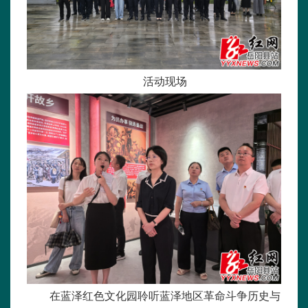
活动现场
在蓝泽红色文化园聆听蓝泽地区革命斗争历史与