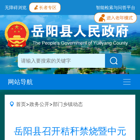
无障碍浏览
长者专区
智能检索与问答平台
网站导航
首页
>
政务公开
>
部门乡镇动态
岳阳县召开秸秆禁烧暨中元