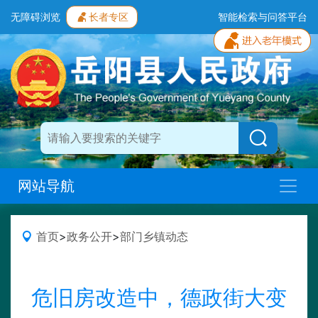
无障碍浏览
长者专区
智能检索与问答平台
网站导航
首页
>
政务公开
>
部门乡镇动态
危旧房改造中，德政街大变