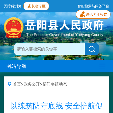
无障碍浏览
长者专区
智能检索与问答平台
网站导航
首页
>
政务公开
>
部门乡镇动态
以练筑防守底线 安全护航促