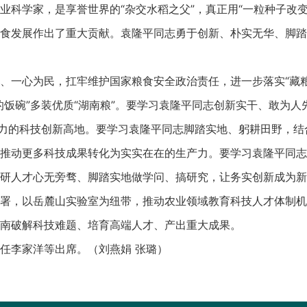
业科学家，是享誉世界的“杂交水稻之父”，真正用“一粒种子改
食发展作出了重大贡献。袁隆平同志勇于创新、朴实无华、脚踏
一心为民，扛牢维护国家粮食安全政治责任，进一步落实“藏粮
的饭碗”多装优质“湖南粮”。要学习袁隆平同志创新实干、敢为
争力的科技创新高地。要学习袁隆平同志脚踏实地、躬耕田野，
推动更多科技成果转化为实实在在的生产力。要学习袁隆平同志
研人才心无旁骛、脚踏实地做学问、搞研究，让务实创新成为新
，以岳麓山实验室为纽带，推动农业领域教育科技人才体制机
南破解科技难题、培育高端人才、产出重大成果。
李家洋等出席。（刘燕娟 张璐）