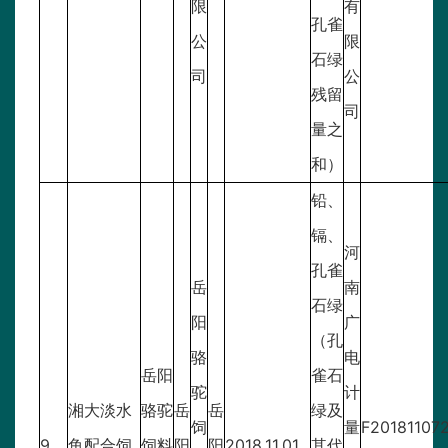
限
有
孔雀
公
限
石绿
司
公
残留
司
量之
和）
铅、
镉、
河
孔雀
岳
南
石绿
阳
广
（孔
骆
电
岳阳
雀石
驼
计
湘大淡水
骆驼
岳
岳
绿及
饲
量
F20181107
9
鱼配合饲
饲料
阳
阳
2018.11.01
其代