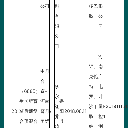
公司
料
多巴
限
有
胺
公
限
司
公
司
河
铅、
南
中丹
克伦
广
合
李
特
电
（6885）
资-
永
罗、
计
生长肥育
河南
岳
红
沙丁
量
F201811151
20
猪后期复
普丹
/
阳
2018.08.11
养
胺
检
1
合预混合
美饲
县
殖
醇、
测