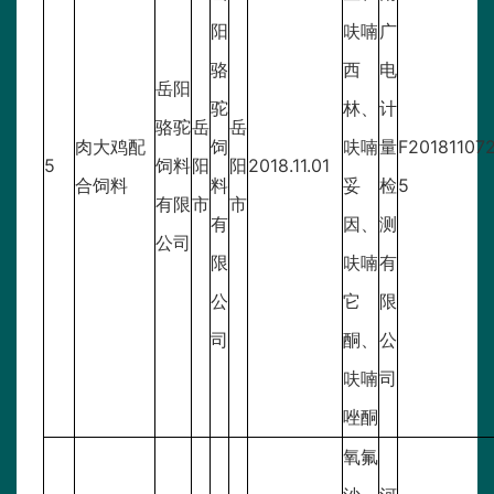
阳
呋喃
广
骆
西
电
岳阳
驼
林、
计
骆驼
岳
岳
肉大鸡配
饲
呋喃
量
F20181107
5
饲料
阳
阳
2018.11.01
合饲料
料
妥
检
5
有限
市
市
有
因、
测
公司
限
呋喃
有
公
它
限
司
酮、
公
呋喃
司
唑酮
氧氟