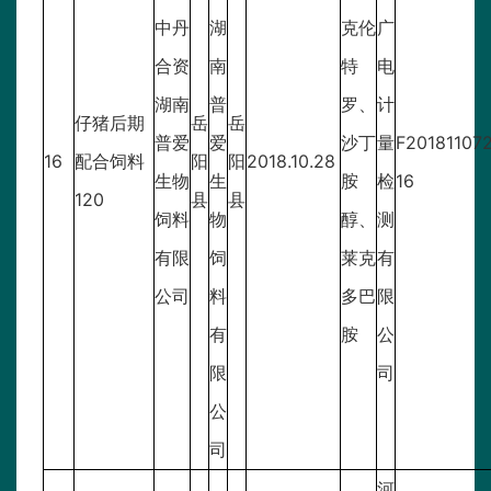
中丹
湖
克伦
广
合资
南
特
电
湖南
普
罗、
计
仔猪后期
岳
岳
普爱
爱
沙丁
量
F20181107
16
配合饲料
阳
阳
2018.10.28
生物
生
胺
检
16
120
县
县
饲料
物
醇、
测
有限
饲
莱克
有
公司
料
多巴
限
有
胺
公
限
司
公
司
河