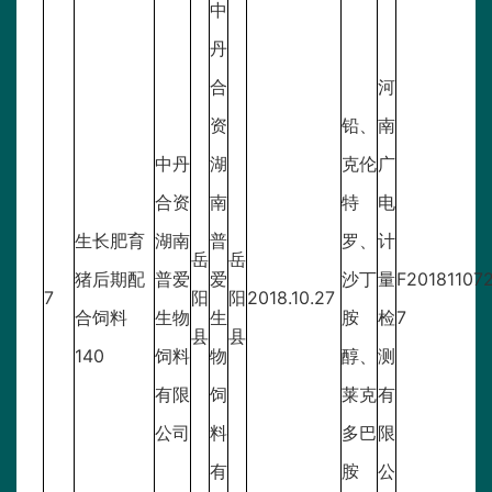
中
丹
合
河
资
铅、
南
中丹
湖
克伦
广
合资
南
特
电
生长肥育
湖南
普
罗、
计
岳
岳
猪后期配
普爱
爱
沙丁
量
F20181107
7
阳
阳
2018.10.27
合饲料
生物
生
胺
检
7
县
县
140
饲料
物
醇、
测
有限
饲
莱克
有
公司
料
多巴
限
有
胺
公