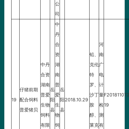
公
司
中
丹
合
河
资
铅、
南
中丹
湖
克伦
广
合资
南
特
电
湖南
普
罗、
计
仔猪前期
岳
岳
普爱
爱
沙丁
量
F20181107
19
配合饲料
阳
阳
2018.10.29
生物
生
胺
检
19
普爱猪贝
县
县
饲料
物
醇、
测
有限
饲
莱克
有