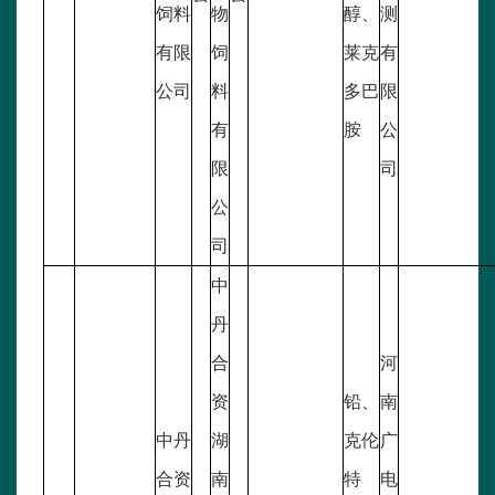
饲料
物
醇、
测
有限
饲
莱克
有
公司
料
多巴
限
有
胺
公
限
司
公
司
中
丹
合
河
资
铅、
南
中丹
湖
克伦
广
合资
南
特
电