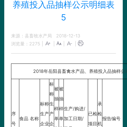
养殖投入品抽样公示明细表
5
来源：县畜牧水产局
2018-12-13
浏览量：
2275
|
|
|
|
2018年岳阳县畜禽水产品、养殖投入品抽样公
标
被
被
称
抽
抽
标称
生
承
样
样
生产/购进/
序
生产
产
已检
检
食品 名称
单
单
加工日期/
报告编号
号
企业
企
项目
机