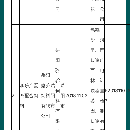
司
胺
公
司
氧氟
沙
河
岳
星、
南
阳
呋喃
广
骆
西
电
岳阳
驼
林、
计
加乐产蛋
骆驼
岳
岳
饲
呋喃
量
F20181107
2
鸭配合饲
饲料
阳
阳
2018.11.02
料
妥
检
2
料
有限
市
市
有
因、
测
公司
限
呋喃
有