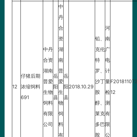
中
丹
合
河
资
铅、
南
中丹
湖
克伦
广
合资
南
特
电
湖南
普
罗、
计
仔猪后期
岳
岳
普爱
爱
沙丁
量
F20181107
12
浓缩饲料
阳
阳
2018.10.29
生物
生
胺
检
12
691
县
县
饲料
物
醇、
测
有限
饲
莱克
有
公司
料
多巴
限
有
胺
公