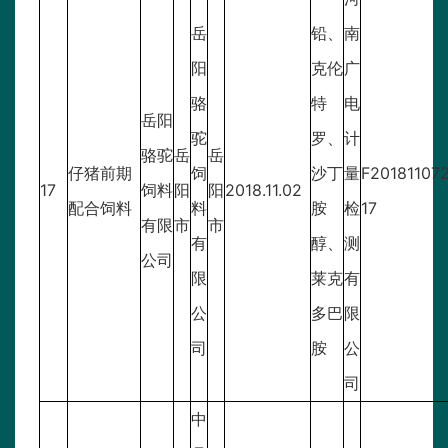
岳
铅、
南
阳
克伦
广
骆
特
电
岳阳
驼
罗、
计
骆驼
岳
岳
仔猪前期
饲
沙丁
量
F20181107
17
饲料
阳
阳
2018.11.02
配合饲料
料
胺
检
17
有限
市
市
有
醇、
测
公司
限
莱克
有
公
多巴
限
司
胺
公
司
中