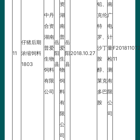
资
铅、
南
中丹
湖
克伦
广
合资
南
特
电
湖南
普
罗、
计
仔猪后期
岳
岳
普爱
爱
沙丁
量
F20181107
11
浓缩饲料
阳
阳
2018.10.27
生物
生
胺
检
11
1803
县
县
饲料
物
醇、
测
有限
饲
莱克
有
公司
料
多巴
限
有
胺
公
限
司
公
司