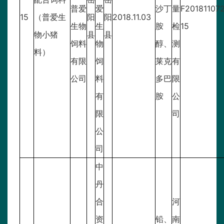
普爱
爱
沙丁
量
F20181107
15
（普爱生
阳
阳
2018.11.03
生物
生
胺
检
15
物小猪
县
县
饲料
物
醇、
测
料）
有限
饲
莱克
有
公司
料
多巴
限
有
胺
公
限
司
公
司
中
丹
合
河
资
铅、
南