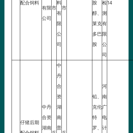
配合饲料
料
胺
检
14
有限
市
市
有
醇、
测
公司
限
莱克
有
公
多巴
限
司
胺
公
司
中
丹
合
河
资
铅、
南
中丹
湖
克伦
广
合资
南
特
电
仔猪后期
湖南
普
罗、
计
配合饲料
岳
岳