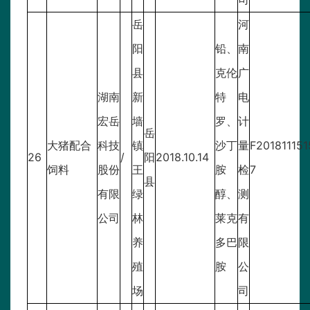
岳
河
阳
铅、
南
县
克伦
广
湖南
新
特
电
宏岳
墙
罗、
计
岳
大猪配合
科技
镇
沙丁
量
F201811151
26
/
阳
2018.10.14
饲料
股份
王
胺
检
7
县
有限
绿
醇、
测
公司
林
莱克
有
养
多巴
限
殖
胺
公
场
司