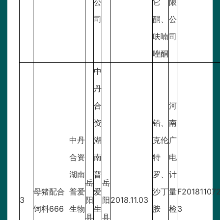
公
它
限
司
酮、
公
呋喃
司
唑酮
中
丹
合
河
资
铅、
南
中丹
湖
克伦
广
合资
南
特
电
湖南
普
罗、
计
岳
岳
母猪配合
普爱
爱
沙丁
量
F20181107
3
阳
阳
2018.11.03
饲料666
生物
生
胺
检
3
县
县