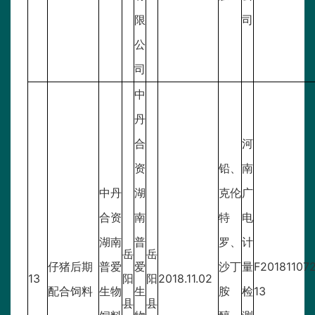
限
司
公
司
中
丹
合
河
资
铅、
南
中丹
湖
克伦
广
合资
南
特
电
湖南
普
罗、
计
岳
岳
仔猪后期
普爱
爱
沙丁
量
F20181107
13
阳
阳
2018.11.02
配合饲料
生物
生
胺
检
13
县
县