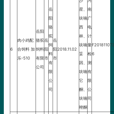
沙
河
岳
星、
南
阳
呋喃
广
骆
西
电
岳阳
驼
林、
计
肉小鸡配
骆驼
岳
岳
饲
呋喃
量
F20181107
6
合饲料 加
饲料
阳
阳
2018.11.02
料
妥
检
6
乐-510
有限
市
市
有
因、
测
公司
限
呋喃
有
公
它
限
司
酮、
公
呋喃
司
唑酮