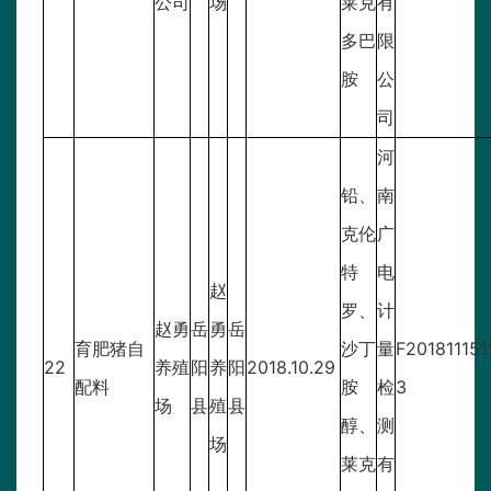
公司
场
莱克
有
多巴
限
胺
公
司
河
铅、
南
克伦
广
特
电
赵
罗、
计
赵勇
岳
勇
岳
育肥猪自
沙丁
量
F201811151
22
养殖
阳
养
阳
2018.10.29
配料
胺
检
3
场
县
殖
县
醇、
测
场
莱克
有