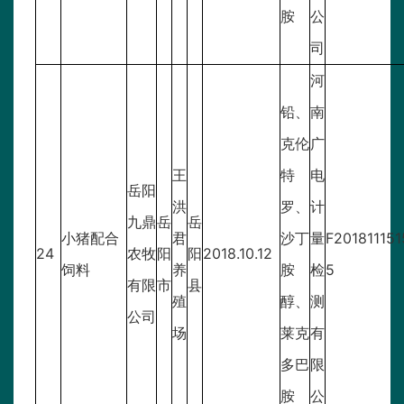
胺
公
司
河
铅、
南
克伦
广
王
特
电
岳阳
洪
罗、
计
九鼎
岳
岳
小猪配合
君
沙丁
量
F201811151
24
农牧
阳
阳
2018.10.12
饲料
养
胺
检
5
有限
市
县
殖
醇、
测
公司
场
莱克
有
多巴
限
胺
公