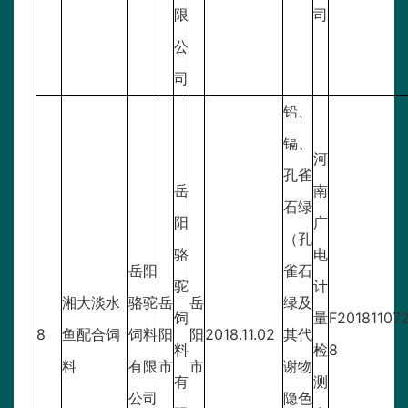
限
司
公
司
铅、
镉、
河
孔雀
岳
南
石绿
阳
广
（孔
骆
电
岳阳
雀石
驼
计
湘大淡水
骆驼
岳
岳
绿及
饲
量
F20181107
8
鱼配合饲
饲料
阳
阳
2018.11.02
其代
料
检
8
料
有限
市
市
谢物
有
测
公司
隐色