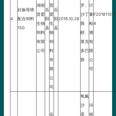
湖南
普
罗、
计
妊娠母猪
岳
岳
普爱
爱
沙丁
量
F20181107
4
配合饲料
阳
阳
2018.10.28
生物
生
胺
检
4
150
县
县
饲料
物
醇、
测
有限
饲
莱克
有
公司
料
多巴
限
有
胺
公
限
司
公
司
氧氟
沙
河
岳
星、
南