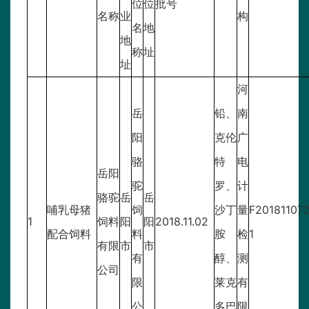
位
位
批号
名称
业
构
名
地
地
称
址
址
河
岳
铅、
南
阳
克伦
广
骆
特
电
岳阳
驼
罗、
计
骆驼
岳
岳
哺乳母猪
饲
沙丁
量
F20181107
1
饲料
阳
阳
2018.11.02
配合饲料
料
胺
检
1
有限
市
市
有
醇、
测
公司
限
莱克
有
公
多巴
限