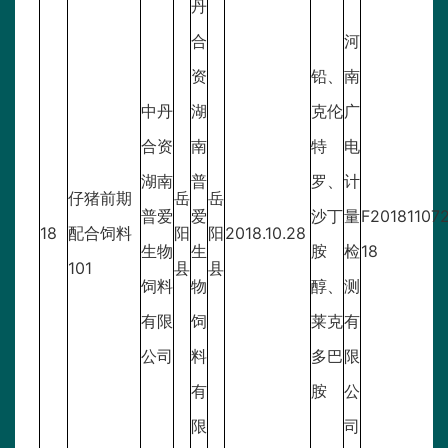
丹
合
河
资
铅、
南
中丹
湖
克伦
广
合资
南
特
电
湖南
普
罗、
计
仔猪前期
岳
岳
普爱
爱
沙丁
量
F20181107
18
配合饲料
阳
阳
2018.10.28
生物
生
胺
检
18
101
县
县
饲料
物
醇、
测
有限
饲
莱克
有
公司
料
多巴
限
有
胺
公
限
司