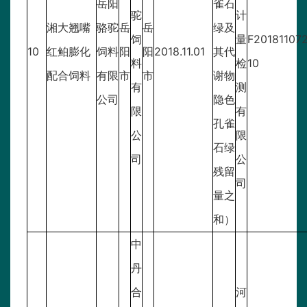
岳阳
雀石
驼
计
湘大翘嘴
骆驼
岳
岳
绿及
饲
量
F20181107
10
红鲌膨化
饲料
阳
阳
2018.11.01
其代
料
检
10
配合饲料
有限
市
市
谢物
有
测
公司
隐色
限
有
孔雀
公
限
石绿
司
公
残留
司
量之
和）
中
丹
合
河