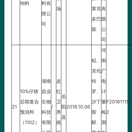
饲料
料有
场
莱克
有
限公
多巴
限
司
胺
公
司
河
铅、
南
克伦
广
湖南
皮
特
电
10%仔猪
昌业
红
罗、
计
岳
后期复合
生物
卫
沙丁
量
F201811151
21
/
阳
2018.10.06
预混料
科技
养
胺
检
2
县
（1102）
有限
殖
醇、
测