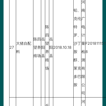
河
铅、
南
克伦
广
陈
特
电
四
罗、
计
陈四
岳
岳
大猪自配
望
沙丁
量
F201811151
27
望养
阳
阳
2018.10.18
料
养
胺
检
8
殖场
县
县
殖
醇、
测
场
莱克
有
多巴
限
胺
公
司
河
岳