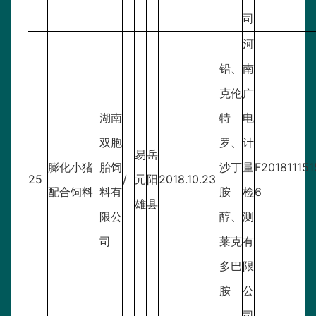
司
河
铅、
南
克伦
广
湖南
特
电
双胞
罗、
计
易
岳
膨化小猪
胎饲
沙丁
量
F201811151
25
/
元
阳
2018.10.23
配合饲料
料有
胺
检
6
雄
县
限公
醇、
测
司
莱克
有
多巴
限
胺
公
司