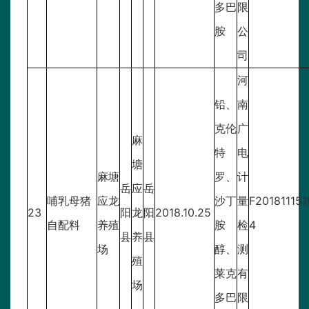
多巴
限
胺
公
司
河
铅、
南
克伦
广
麻
特
电
塘
麻塘
罗、
计
岳
应
岳
哺乳母猪
应龙
沙丁
量
F201811151
23
阳
龙
阳
2018.10.25
自配料
养殖
胺
检
4
县
养
县
场
醇、
测
殖
莱克
有
场
多巴
限