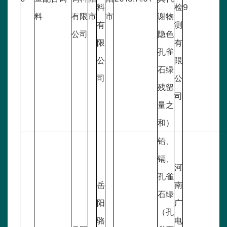
料
检
9
料
有限
市
市
谢物
有
测
公司
隐色
限
有
孔雀
公
限
石绿
司
公
残留
司
量之
和）
铅、
镉、
河
孔雀
岳
南
石绿
阳
广
（孔
骆
电