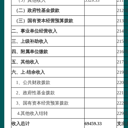
（5）其他收入
5529.33
21
（二）政府性基金拨款
21
（三）国有资本经营预算拨款
213
二、事业单位经营收入
21
三、上级补助收入
21
四、附属单位缴款
21
五、其他收入
217
六、上-结余收入
21
1、公共财政拨款
22
2、政府性基金拨款
22
3、国有资本经营预算拨款
22
4.其他收入结转
229
收入总计
69459.33
支出