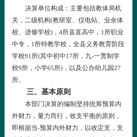
决算单位构成：主要包括教体局机
关，二级机构
(
教研室、仪电站、业余体
校、进修学校
)
，
4
所县直高中，
1
所职业
中专，
1
所特教学校，全县义务教育阶段
学校
91
所
(
其中初中
17
所，九-一贯制学
校
9
所，小学
65
所
)
，以及公办幼儿园
27
所。
三、基本原则
本部门决算的编制坚持统筹预算内
外财力，量力而行，收支平衡的原则，
即根据当-预算内外财力，以收定支，支