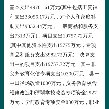
基本支出
49701.61
万元
(
其中包括工资福
利支出
33056.17
万元，对个人和家庭补
助支出
9332.44
万元，一般商品和服务支
出
7313
万元
)
，项目支出
19757.72
万元
(
其中其他资本性支出
15775
万元，专项
商品和服务支出
3982.72
万元
)
。决算支
出中的项目支出
19757.72
万元，其中非
义务教育化债专项支出
10300
万元，县一
中田径场改造
1000
万元，义务教育校舍
维修改造和薄弱学校改造专项资金
2927
万元，学前教育专项资金
830
万元，职业