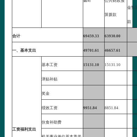
合计
公共财政预
金预
算拨款
款
合计
69459.33
63930.00
一、基本支出
49701.61
46657.61
基本工资
15131.10
15131.10
津贴补贴
奖金
绩效工资
9951.84
8851.84
伙食补助费
工资福利支出
机关事业单位基本养老