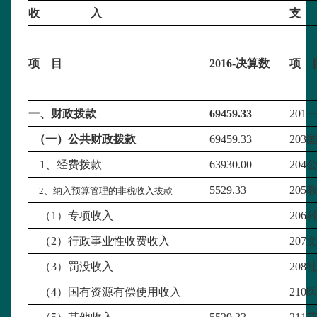
收
入
支
项
目
2016-决算数
项
一、财政拨款
69459.33
20
（一）公共财政拨款
69459.33
203
1、经费拨款
63930.00
20
5529.33
205
2、纳入预算管理的非税收入拔款
（1）专项收入
20
（2）行政事业性收费收入
20
（3）罚没收入
20
（4）国有资源有偿使用收入
21