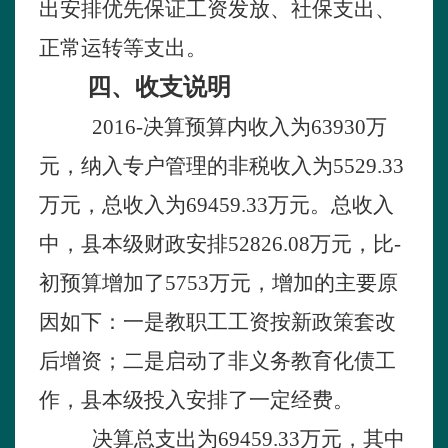
出安排优先保证工资发放、社保支出、
正常运转等支出。
四、收支说明
2016
-决算预算内收入为
63930
万
元，纳入专户管理的非税收入为
5529.33
万元，总收入为
69459.33
万元。总收入
中，县本级财政安排
52826.08
万元，比-
初预算增加了
5753
万元，增加的主要原
因如下：一是教职工工资按新政策套改
后增资；二是启动了非义务教育化债工
作，县本级投入安排了一定经费。
决算总支出为
69459.33
万元，其中