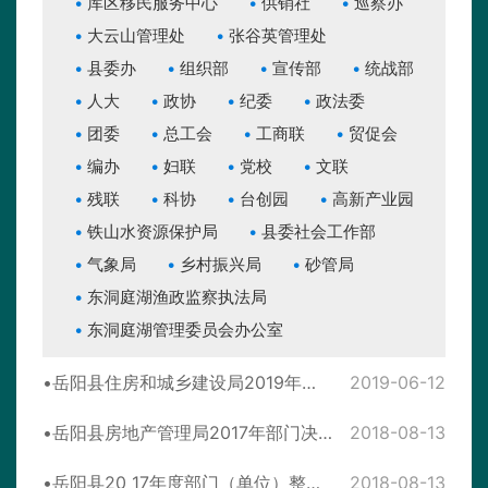
库区移民服务中心
供销社
巡察办
大云山管理处
张谷英管理处
县委办
组织部
宣传部
统战部
人大
政协
纪委
政法委
团委
总工会
工商联
贸促会
编办
妇联
党校
文联
残联
科协
台创园
高新产业园
铁山水资源保护局
县委社会工作部
气象局
乡村振兴局
砂管局
东洞庭湖渔政监察执法局
东洞庭湖管理委员会办公室
岳阳县住房和城乡建设局2019年度县直部门预算公开
2019-06-12
岳阳县房地产管理局2017年部门决算公开
2018-08-13
岳阳县20 17年度部门（单位）整体支出 绩效评价自评报告
2018-08-13