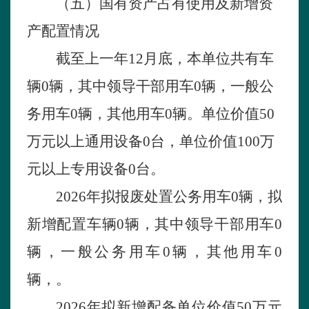
（
五
）国有资
产
占有使用及新增资
产
配置情况
截至上一年
12月底，本单位共有车
辆
0
辆，其中领导干部用车
0
辆，一般公
务用车
0
辆，其他用车
0
辆。单位价值
50
万元以上通用设备
0
台，单位价值
100万
元以上专用设备
0
台。
2026年
拟
报废处置公务用车
0
辆，
拟
新增配置车辆
0
辆，其中领导干部用车
0
辆，一般公务用车
0
辆，其他用车
0
辆，。
2026年拟新增配备单位价值50万元