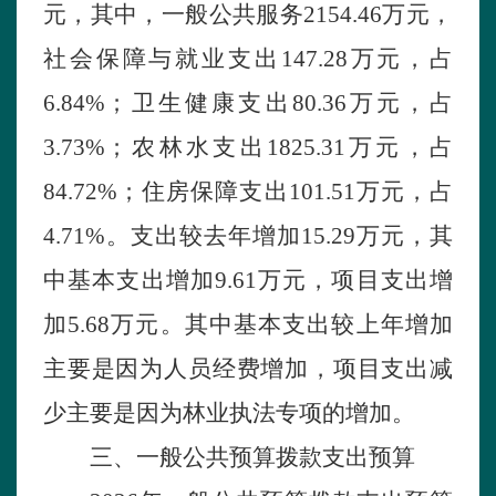
元，其中，一般公共服务2154.46万元，
社
会保障
与就
业支出
1
47.28万元，占
6.84%；
卫
生
健康
支出
80.36万元，占
3
.73%；
农林
水支出
1825.31万元，占
84.72%；
住
房保障支出
101.51万元，占
4
.71%
。
支出较去年增加
1
5.29
万元，其
中基本支出增加
9.61
万元，项目支出增
加
5.68
万元。其中基本支出较上年增加
主要是因为人员经费增加，项目支出减
少主要是因为
林业执法专项的增加。
三、一般公共预算拨款支出预算