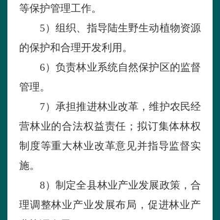
等保护管理工作。
5）
组织
、指导
陆
生
野
生动
植
物资源
的保护和
合
理开发利用。
6）
负
责
林
业
系统自然
保护
区
的
监督
管理。
7）
承担推进林
业
改革
，维护
农民
经
营
林
业的
合法权益
责任；拟
订集
体
林权
制
度等
重
大
林
业
改革意
见
并
指导
监督
实
施
。
8）
制
定
全县林
业
产
业发展政
策
，
合
理
调
整
林
业
产
业发展
布局
，
促进林
业
产