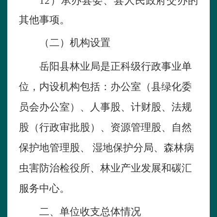
12）
承
办
县委
、
县
人
民
政府交办的
其他事项。
（二）机构设置
岳阳县林
业
局
是正科级行政事业单
位，内设机构包括：办公
室
（
县绿化委
员会办公
室
）、人事
股
、计财
股
、
法
规
股
（行政
审批股
）、资源管理
股
、
自然
保护
地
管理
股
、
湿地
保护分
局
、
森林病
虫害防治检役
所、
林
业产业发展和碳汇
服务中心
。
二、单位收支总体情况