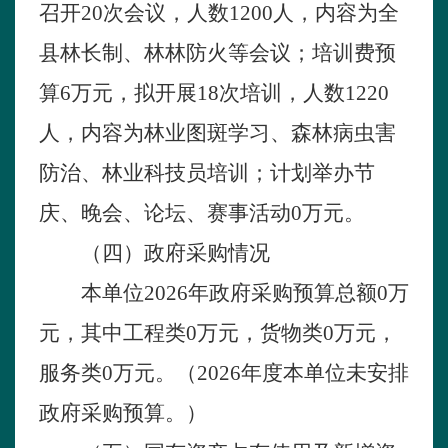
召开2
0
次会议，人数
1
200
人，内容为
全
县林长制、林林防火等会议
；培训费预
算
6
万元，拟开展
1
8
次培训，人数
1
220
人，内容为
林
业
图斑学习
、
森林病虫害
防治
、
林
业科
技
员培训
；计划举办节
庆、晚会、论坛、赛事活动
0万元。
（
四
）政府采购情况
本单位
2026年政府采购预算总额
0
万
元，其中工程类
0
万元，货物类
0
万元，
服务类
0
万元。（
2026年度本单位未安排
政府采购预算。）