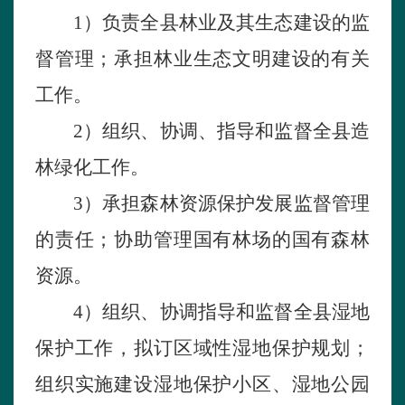
1）
负
责
全县林
业及其生
态建
设的
监
督
管理；
承担林
业生
态
文明
建
设的有关
工作。
2）
组织
、
协调
、指导和
监督全县造
林绿化
工作。
3）
承担森林
资源保护发展
监督
管理
的责任；
协
助管理国有
林场
的国有
森林
资源。
4）
组织
、
协调
指导和
监督全县湿地
保护工作，拟
订区域
性
湿地
保护规划；
组织
实
施建
设
湿地
保护
小区
、
湿地
公
园