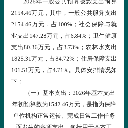
2026年一般公共预算拨款支出预算
2154.46
万元，其中
，一般公共服务支出
2154.46万元，占100
%
；
社
会保障
与就
业支出
1
47.28万元，占6.84%；
卫
生
健康
支出
80.36万元，占
3
.73%；
农林
水支出
1825.31万元，占84.72%；
住
房保障支出
101.51万元，占
4
.71%
。具体安排情况如
下：
（一）基本支出：
2026年基本支出
年初预算数为1
542.46
万元，是指为保障
单位机构正常运转、完成日常工作任务
而发生的各项支出，包括用于基本工