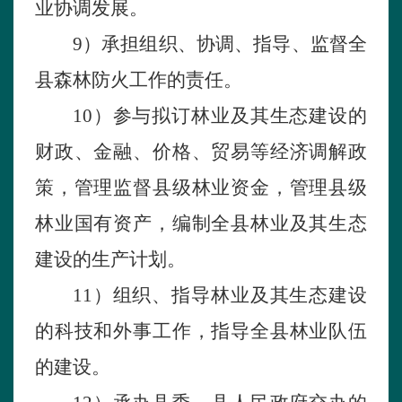
业
协调
发展。
9）
承担组织
、
协调
、指导、
监督全
县森林防火
工作的责任。
10）
参与
拟
订林
业及其生
态建
设的
财政、金
融
、价格、
贸易
等经济
调解
政
策
，管理
监督县
级
林
业资金，管理
县
级
林
业国有资
产
，
编制全县林
业及其生
态
建
设的生
产
计划。
11）
组织
、指导
林
业及其生
态建
设
的科
技
和外事工作，指导
全县林
业
队伍
的
建
设。