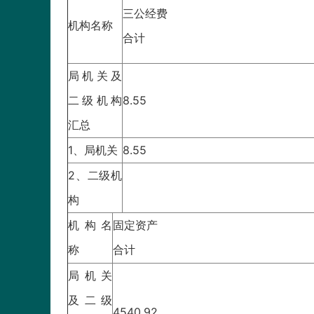
三公经费
机构名称
合计
局机关及
二级机构
8.55
汇总
1、局机关
8.55
2、二级机
构
机构名
固定资产
称
合计
局机关
及二级
4540.92