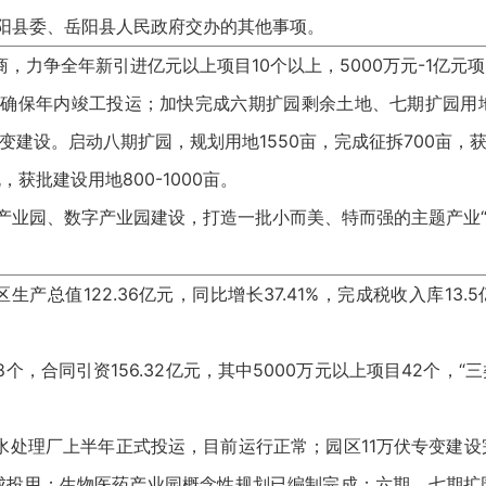
阳县委、岳阳县人民政府交办的其他事项。
，力争全年新引进亿元以上项目10个以上，5000万元-1亿元
，确保年内竣工投运；加快完成六期扩园剩余土地、七期扩园用
变建设。启动八期扩园，规划用地1550亩，完成征拆700亩，
获批建设用地800-1000亩。
产业园、数字产业园建设，打造一批小而美、特而强的主题产业“
生产总值122.36亿元，同比增长37.41%，完成税收入库13.5
个，合同引资156.32亿元，其中5000万元以上项目42个，“
建污水处理厂上半年正式投运，目前运行正常；园区11万伏专变建
建成投用；生物医药产业园概念性规划已编制完成；六期、七期