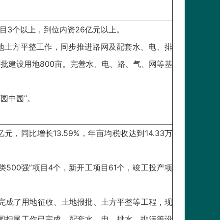
项目3个以上，到位内资26亿元以上。
地土方平整工作，同步推进路网及配套水、电、排
获批建设用地800亩。完善水、电、路、气、网等基
园中园”。
亿元，同比增长13.59%，年亩均税收达到14.33万
三类500强”项目4个，新开工项目61个，竣工投产项
设完成了用地征收、土地报批、土方平整等工程，现
扩园扫尾工作已完成，配套水、电、排水、排污等设