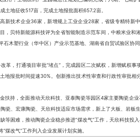
土地征收517亩，完成土地报批面积657.2亩。
新增高新技术企业36家，新增规上工业企业28家，省级专精特新
志性项目，贝特新能源科技评为全省智能制造示范车间，中粮米业和
获评石木塑行业（华中区）产业示范基地、湖南省自贸试验区协同
改革，打通项目审批“堵点”，完成园区二次赋权，新增赋权事项
，土地报批时间提速30%。创新推出技术性审查和行政性审批相分
资金扶持，全面推动天欣科技、亚泰陶瓷等园区4家主要陶瓷企
陶瓷、宏康陶瓷、天欣科技适应市场需求，新上了大板、岩板生
缺等困难，推动陶瓷企业稳步推进“煤改气”工作，天欣科技投入4
将“煤改气”工作列入企业发展计划实施。