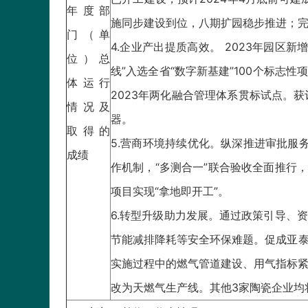
年度部
施同步建设到位，八期扩园稳步推进；完成
门（单
4.企业产出提质高效。 2023年园区
位）总
线”入选全省“数字新基建”100个标
体运行
2023年两化融合管理体系贯标试点。
情况及
器。
取得的
5.营商环境持续优化。纵深推进审批服务
成绩
作机制，“多测合一”联合验收全面推行
项目实现“拿地即开工”。
6.转型升级助力发展。通过政策引导、
节能减排降耗等安全环保难题。促成亚泰
实施过程中的燃气管道建设、用气指标紧
改为天燃气生产线。其他3家陶瓷企业均