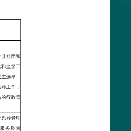
全县社团和
批和监督工
民主选举、
殡葬工作；
益的行政管
葬管理
质量