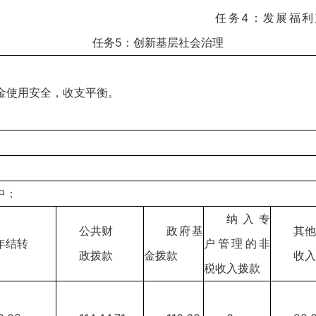
：发展福利慈善
创新基层社会治理
金使用安全，收支平衡。
中：
纳入专
公共财
政府基
其他
年结转
户管理的非
政拨款
金拨款
收入
税收入拨款