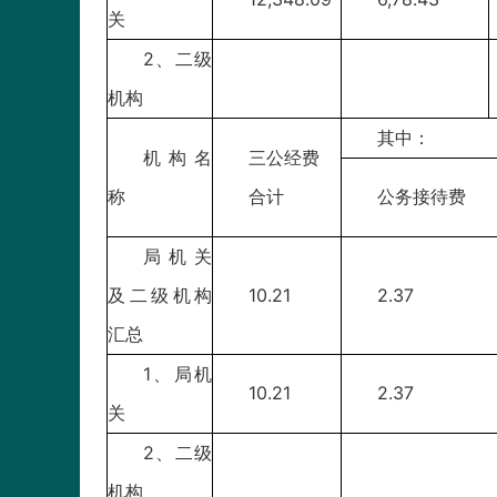
关
2、二级
机构
其中：
机构名
三公经费
称
合计
公务接待费
局机关
及二级机构
10.21
2.37
汇总
1、局机
10.21
2.37
关
2、二级
机构