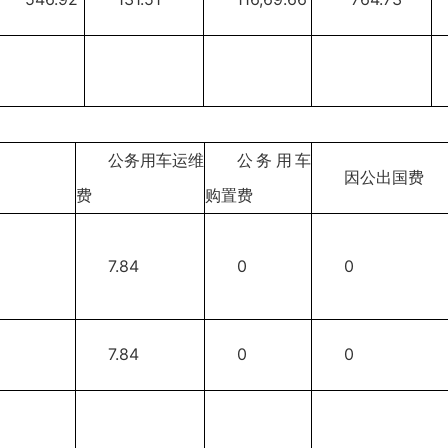
公务用车运维
公务用车
因公出国费
费
购置费
7.84
0
0
7.84
0
0