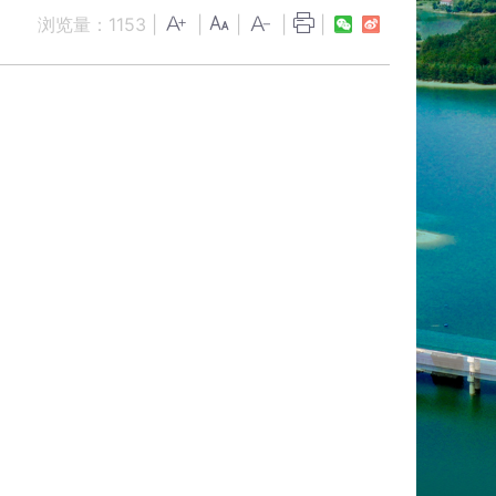
浏览量：
1153
|
|
|
|
|