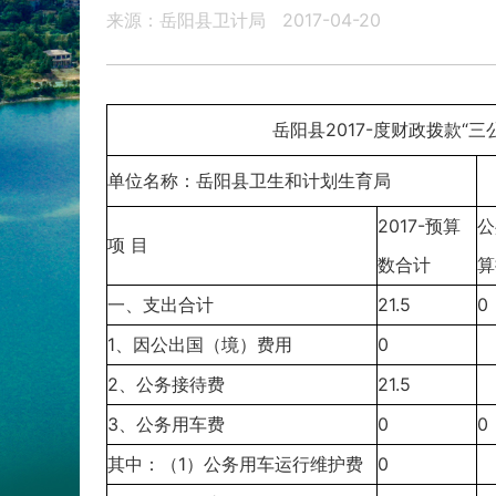
来源：岳阳县卫计局
2017-04-20
岳阳县2017-度财政拨款“三
单位名称：岳阳县卫生和计划生育局
2017-预算
公
项 目
数合计
算
一、支出合计
21.5
0
1、因公出国（境）费用
0
2、公务接待费
21.5
3、公务用车费
0
0
其中：（1）公务用车运行维护费
0