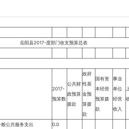
岳阳县2017-度部门收支预算总表
政府
国有资
事业
公共财
性基
2017-
本经营
单位
政预算
金预
预算数
预算拨
经营
拨款
算拨
款
收入
款
1一般公共服务支出
0.0