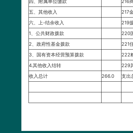
四、附属单位缴款
21
五、其他收入
217
六、上-结余收入
21
1、公共财政拨款
22
2、政府性基金拨款
22
3、国有资本经营预算拨款
22
4.其他收入结转
22
收入总计
266.0
支出