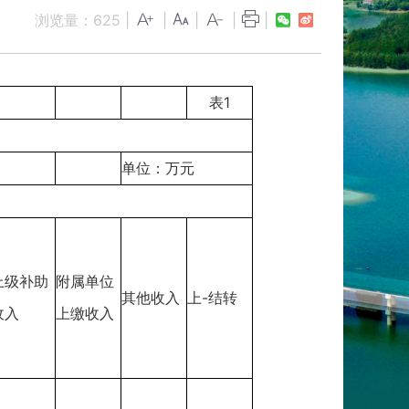
浏览量：
625
|
|
|
|
|
表1
单位：万元
上级补助
附属单位
其他收入
上-结转
收入
上缴收入