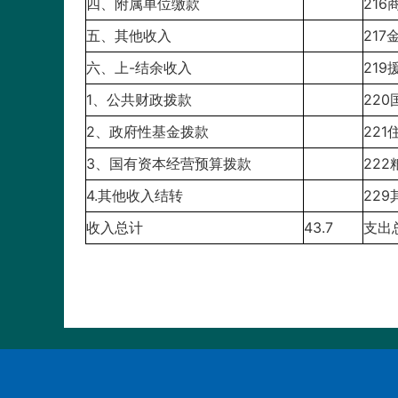
四、附属单位缴款
21
五、其他收入
217
六、上-结余收入
21
1、公共财政拨款
22
2、政府性基金拨款
22
3、国有资本经营预算拨款
22
4.其他收入结转
22
收入总计
43.7
支出