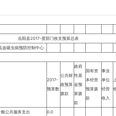
岳阳县2017-度部门收支预算总表
县血吸虫病预防控制中心
政府
国有资
事业
公共财
性基
2017-
本经营
单位
政预算
金预
预算数
预算拨
经营
拨款
算拨
款
收入
款
1一般公共服务支出
0.0