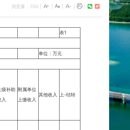
浏览量：
700
|
|
|
|
|
表1
单位：万元
上级补助
附属单位
其他收入
上-结转
收入
上缴收入