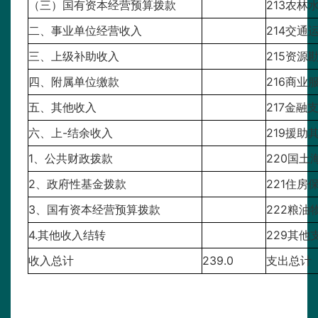
（三）国有资本经营预算拨款
213农林
二、事业单位经营收入
214交通
三、上级补助收入
215资源
四、附属单位缴款
216商业
五、其他收入
217金融
六、上-结余收入
219援助
1、公共财政拨款
220国土
2、政府性基金拨款
221住房
3、国有资本经营预算拨款
222粮油
4.其他收入结转
229其他
收入总计
239.0
支出总计