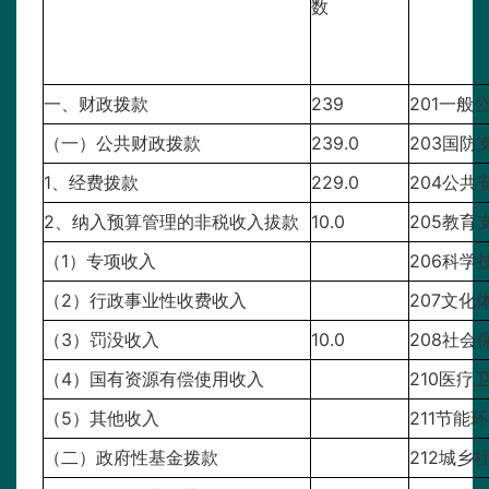
数
一、财政拨款
239
201一般
（一）公共财政拨款
239.0
203国防
1、经费拨款
229.0
204公共
2、纳入预算管理的非税收入拔款
10.0
205教育
（1）专项收入
206科学
（2）行政事业性收费收入
207文化
（3）罚没收入
10.0
208社会
（4）国有资源有偿使用收入
210医疗
（5）其他收入
211节能
（二）政府性基金拨款
212城乡