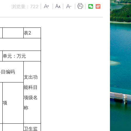
浏览量：
722
|
|
|
|
|
表2
单元：万元
科目编码
支出功
能科目
项级名
项
称
卫生监