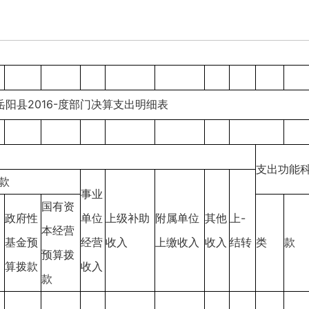
岳阳县2016-度部门决算支出明细表
支出功能
款
事业
国有资
政府性
单位
上级补助
附属单位
其他
上-
本经营
基金预
经营
收入
上缴收入
收入
结转
类
款
预算拨
算拨款
收入
款