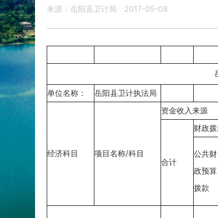
来源：岳阳县卫计局
2017-05-08
单位名称：
岳阳县卫计执法局
资金收入来源
财政拨
经济科目
项目名称/科目
公共财
合计
政预算
拨款