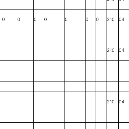
0
0
0
0
0
0
0
210
04
210
04
210
04