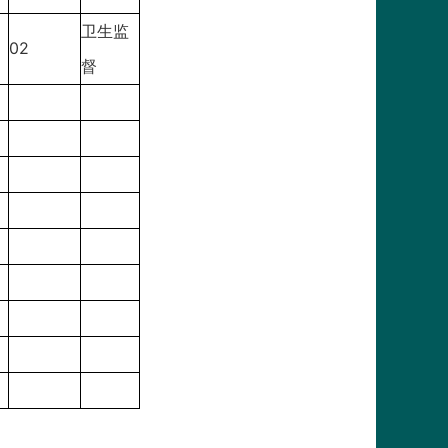
卫生监
02
督