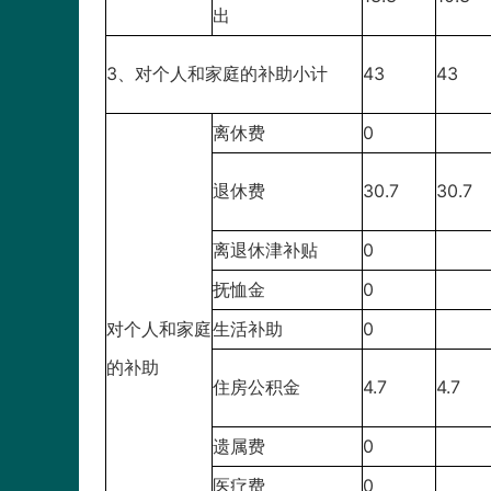
出
3、对个人和家庭的补助小计
43
43
离休费
0
退休费
30.7
30.7
离退休津补贴
0
抚恤金
0
对个人和家庭
生活补助
0
的补助
住房公积金
4.7
4.7
遗属费
0
医疗费
0