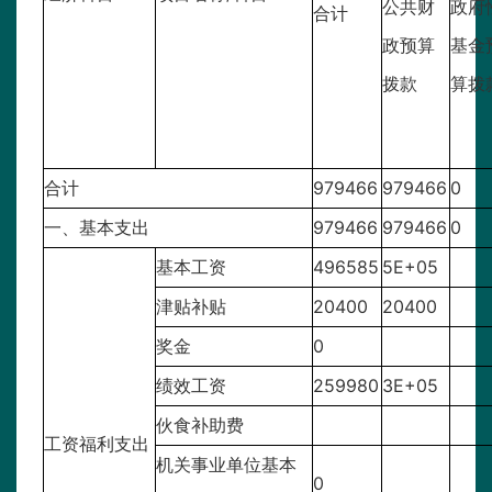
公共财
政府
合计
政预算
基金
拨款
算拨
合计
979466
979466
0
一、基本支出
979466
979466
0
基本工资
496585
5E+05
津贴补贴
20400
20400
奖金
0
绩效工资
259980
3E+05
伙食补助费
工资福利支出
机关事业单位基本
0