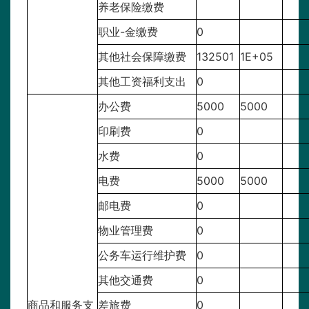
养老保险缴费
职业-金缴费
0
其他社会保障缴费
132501
1E+05
其他工资福利支出
0
办公费
5000
5000
印刷费
0
水费
0
电费
5000
5000
邮电费
0
物业管理费
0
公务车运行维护费
0
其他交通费
0
商品和服务支
差旅费
0