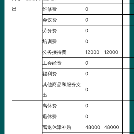
出
维修费
0
会议费
0
劳务费
0
培训费
0
公务接待费
12000
12000
工会经费
0
福利费
0
其他商品和服务支
0
出
离休费
0
退休费
0
离退休津补贴
48000
48000