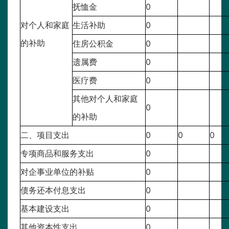
抚恤金
0
对个人和家庭
生活补助
0
的补助
住房公积金
0
遗属费
0
医疗费
0
其他对个人和家庭
0
的补助
二、项目支出
0
0
0
专项商品和服务支出
0
对企事业单位的补贴
0
债务还本付息支出
0
基本建设支出
0
其他资本性支出
0