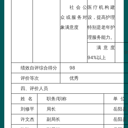
社会公
医疗机构建
众或服务对
设，提高护理
象满意度
特别是老年护
理服务能力。
满意度
9
94%以上
绩效自评综合得分
98
评价等次
优秀
四、评价人员
姓 名
职务/职称
单 位
刘修平
局长
岳阳县
许文杰
副局长
岳阳县