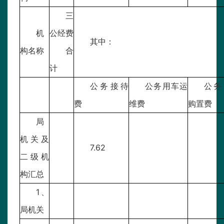
三
机
公经费
其中：
构名称
合
计
公务接待
公务用车运
公务
费
维费
购置费
局
机关及
7.62
二级机
构汇总
1、
局机关