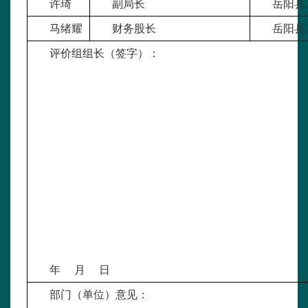
许琦
副局长
岳阳县
马绪耀
财务股长
岳阳县
评价组组长（签字）：
年 月 日
部门（单位）意见：