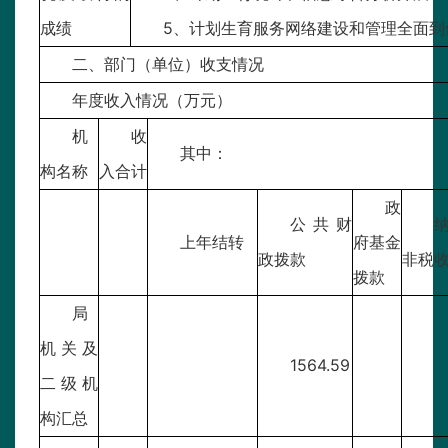
成绩
5、计划生育服务网络建设和管理全面到
二、部门（单位）收支情况
年度收入情况（万元）
机
收
其中：
构名称
入合计
政
公共财
上年结转
府基金
政拨款
非税
拨款
局
机关及
1564.59
二级机
构汇总