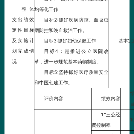
整体
均等化工作
支出绩效
目标2:抓好疾病防控、血吸虫
定性目标
病防控和晚血救治工作。
及实施计
目标3:抓好妇幼保健工作
基本完
划完成情
目标4：是推进公立医院改
况
革，进一步规范基本药物制度。
目标5:坚持抓好医疗质量安全
和中医创建工作。
评价内容
绩效内容
1.“三公经
1
费控制率