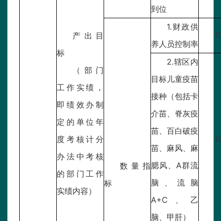
到位
1.财政供
1
产出目
养人员控制率
标
2.辖区内
（部门
目标儿童疫苗
工作实绩，
接种（包括卡
即绩效办制
介苗、脊灰疫
定的单位年
苗、百白破疫
度考核计分
1
苗、麻风、麻
办法中考核
腮风、A群流
数量指
的部门工作
脑、流脑
标
实绩内容）
A+C、乙
脑、甲肝）