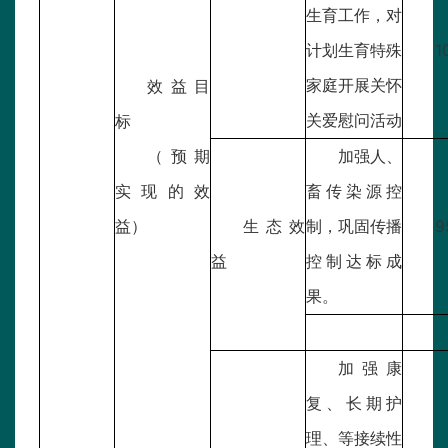
生育工作，对
计划生育特殊
1
家庭开展关怀
效益目
关爱慰问活动
标
（预期
加强人、
实现的效
畜传染源控
益）
生态效
制，巩固传播
9
益
控制达标成
果。
加强康
复、长期护
理、等接续性