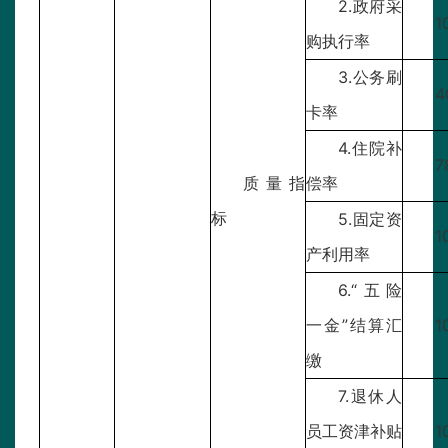
2.政府采
1
购执行率
3.公务刷
4
卡率
4.住院补
7
质量指
偿率
标
5.固定资
1
产利用率
6.“五险
一金”结算汇
1
缴
7.退休人
员工资津补贴
1