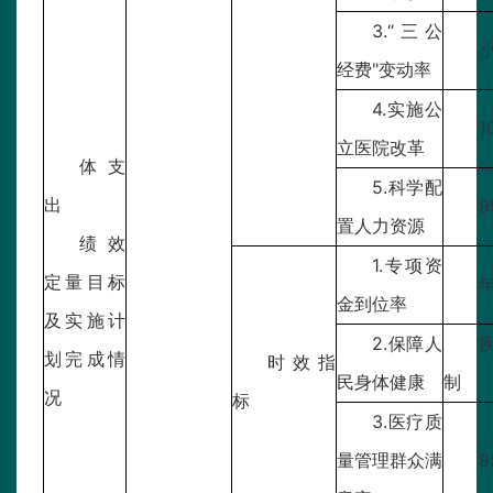
3.“三公
小
经费"变动率
4.实施公
1
立医院改革
体支
5.科学配
出
9
置人力资源
绩效
1.专项资
定量目标
金到位率
及实施计
2.保障人
划完成情
时效指
民身体健康
制
况
标
3.医疗质
量管理群众满
9