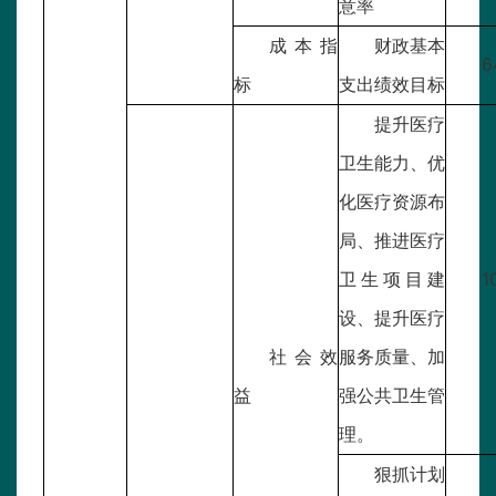
意率
成本指
财政基本
6
标
支出绩效目标
提升医疗
卫生能力、优
化医疗资源布
局、推进医疗
卫生项目建
1
设、提升医疗
社会效
服务质量、加
益
强公共卫生管
理。
狠抓计划