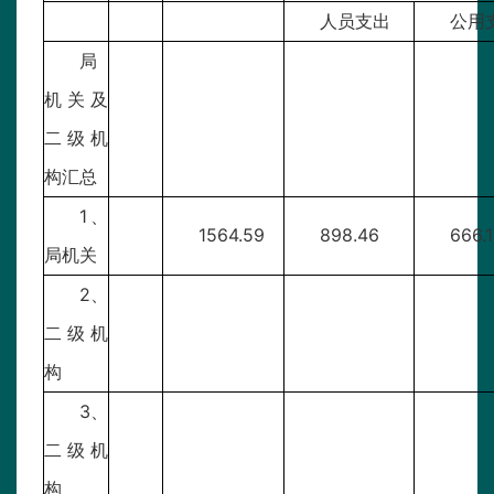
人员支出
公用
局
机关及
二级机
构汇总
1、
1564.59
898.46
666.
局机关
2、
二级机
构
3、
二级机
构