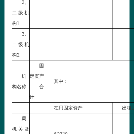
2、
二级机
构1
3、
二级机
构2
固
机
定资产
其中：
构名称
合
计
在用固定资产
出租
局
机关及