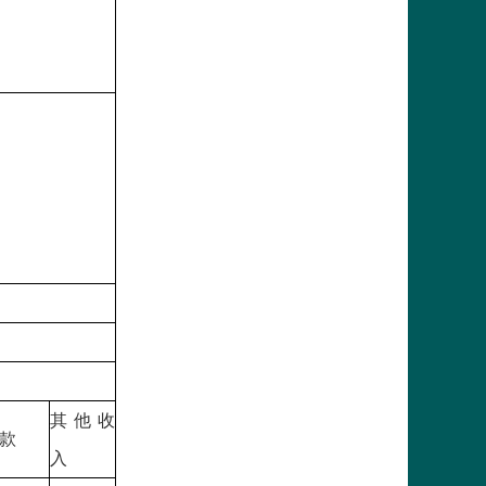
其他收
款
入