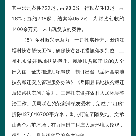
其中涉刑案件760起，占98.3%，行政案件13起，占
1.6%；办结736起，结案率95.2%，为财政创收约
1400余万元，未出现复议的案件。
（6）乡村振兴更助力。一是扎实推进月田镇江
堧村扶贫帮扶工作，确保扶贫各项措施落实到位。二
是扎实做好易地扶贫搬迁。易地扶贫搬迁1280人全
部入住。全力推进后续帮扶，制订出台《岳阳县易地
扶贫搬迁安点管理服务办法》《岳阳县易地扶贫搬迁
后续帮扶实施方案》。三是扎实做好农村人居环境整
治工作。我局联点的荣家湾镇友爱村，完成了“四房”
拆除127户16700平方米，重点打造了隋受九、文承
山两个示范屋场，有力推进了村庄人居环境大改观，
得到了市、县各级领导的高度评价。