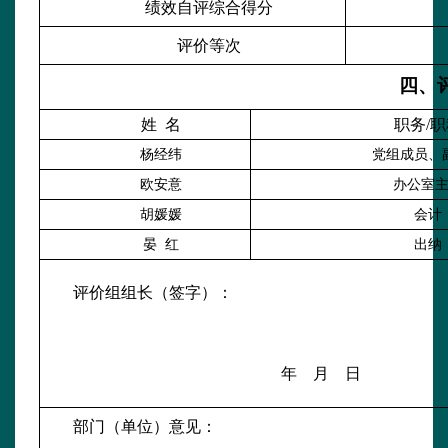
绩效自评综合得分
评价等次
四、
姓
名
职务
/
杨经纬
党组成员、
欧安意
办公室
胡媛媛
会计
晏
红
出纳
评价组组长（签字）：
年
月
日
部门（单位）意见：