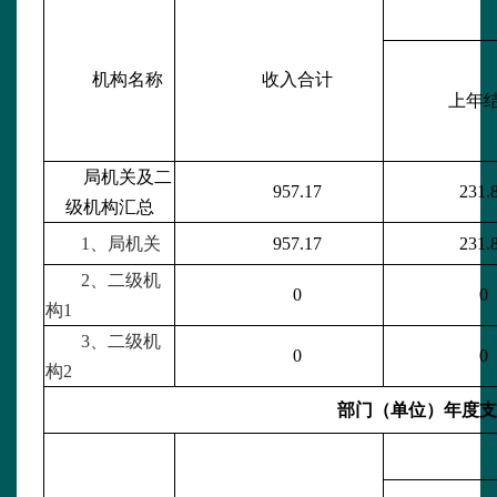
机构名称
收入合计
上年
局机关及二
957.17
231.
级机构汇总
1、局机关
957.17
231.
2、二级机
0
0
构1
3、二级机
0
0
构2
部门（单位）年度支