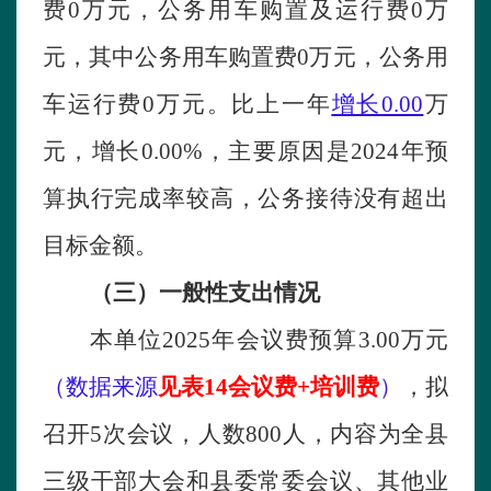
费
0
万元，公务用车购置及运行费
0
万
元
，
其中公务用车购置费
0
万元，公务用
车运行费
0
万元。比
上一年
增长
0.00
万
元，
增长
0.00
%
，
主要原因是
2024年预
算执行完成率较高，公务接待没有超出
目标金额。
（三）一般性支出情况
本单位
2025年会议费预算
3.00
万元
（数据来源
见表
14会议费+培训费
）
，
拟
召开
5次会议，人数800人，内容为全县
三级干部大会和县委常委会议、其他业