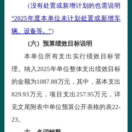
（没有
处置或新增计划的也需说明
“
2025年度本单位未计划处置或新增车
辆、设备等。”
）
（六）预算绩效
目标
说明
本单位
所有支出实行绩效目标管
理。纳入
2025
年单位
整体支出绩效目标
的金额为
1087.88
万元，其中，基本支出
829.93
万元，项目支出
257.95
万元，
详
见文尾附表中单位预算公开表格的
表
22-
23
。