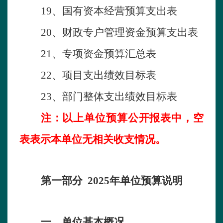
1
9
、国有资本经营预算支出表
20
、财政专户管理资金预算支出表
2
1
、专项资金预算汇总表
2
2
、
项目支出
绩效目标表
2
3
、部门整体支出绩效目标表
注：以上
单位
预算
公开
报表中，空
表表示本
单位
无相关收支情况。
第一部分
2025
年单位预算
说明
一、
单位
基本概况