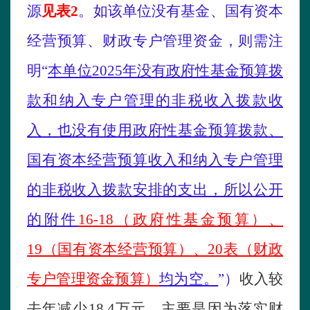
源
见表
2
。
如该单位没有基金、
国有资本
经营预算、
财政专户管理资金，则需注
明
“
本单位
2025年
没有政府性基金预算拨
款和纳入专户管理的非税收入拨款收
入，也没有使用政府性基金预算拨款
、
国有资本经营预算收入和纳入专户管理
的非税收入拨款安排的支出，所以公开
的附件
16-18（
政府性基金预算
）
、
19（
国有资本经营预算
）
、
20
表
（
财政
专户管理
资金
预算
）
均为空。
”）
收入较
去年
减少
18.4
万元，主要是
因为
落实财