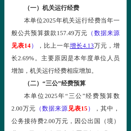
（一）机关运行经费
本单位
2025年
机关运行经费当年一
般公共预算拨款
157.49
万元
（数据来源
见表
14
）
，比
上一年
增长
4.13
万元，
增
长
2.69
%。主要原因是
本年度单位人员
增加
，机关运行经费相应增加。
（二）
“三公”经费预算
本单位
2025年
“三公”经费预算数
2.00
万元
（数据来源
见表
15
）
，其中，
公务接待费
2.00
万元，因公出国（境）