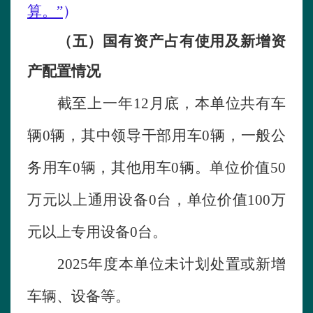
算。”
）
（五）国有资产占有使用及新增资
产配置情况
截至
上一年
12月底，
本单位
共有车
辆
0
辆，其中领导干部用车
0
辆，一般公
务用车
0
辆，其他用车
0
辆。
单位
价值
50
万元以上通用设备
0
台，
单位
价值
100万
元以上专用设备
0
台。
2025年度本单位未计划处置或新增
车辆、设备等。