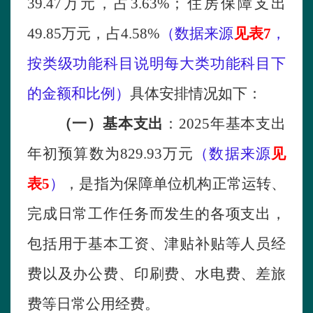
39.47万元，占3.63%；住房保障支出
49.85万元，占4.58%
（
数据来源
见表
7
，
按类级功能科目说明每大类功能科目下
的金额和比例）
具体安排情况如下：
（一）基本支出
：
2025年基本支出
年初预算数为
829.93
万元
（数据来源
见
表
5
）
，是指为保障单位机构正常运转、
完成日常工作任务而发生的各项支出，
包括用于基本工资、津贴补贴等人员经
费以及办公费、印刷费、水电费、差旅
费等日常公用经费。