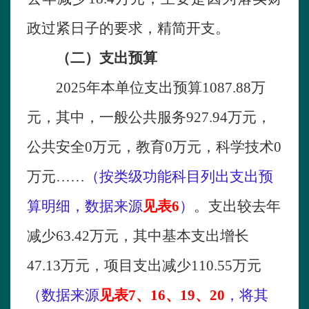
政过紧日子的要求，精简开支。
（二）支出预算
2025
年本单位
支出预算
1087.88
万
元，其中，一般公共服务
927.94
万元，
公共安全
0万元，教育0万元，科学技术0
万元
……
（
按
类级
功能科目列出支出预
算明细，
数据来源
见表
6
）
。支出较去年
减少
63.42
万元，
其中
基本支出
增长
47.13
万元，项目支出
减少
110.55
万元
（数据来源
见表
7、16、19、20
，将其