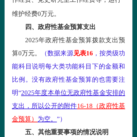
维护经费
0
万元。
四
、政府性基金预算支出
2025
年政府性基金预算拨款支出预
算
0
万元。
（
数据来源
见表
16
，
按类级功
能科目说明每大类功能科目下的金额和
比例。
没有
政府性基金预算的
也需要注
明
“
2025
年度
本单位
无政府性基金安排的
支出
，
所以公开的附件
16-18（
政府性基
金预算
）
为空。
”
）
五
、其他重要事项的情况说明