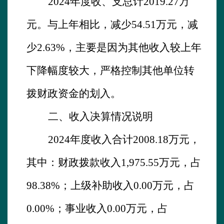
2024
年度收、支总计
2019.27
万
元。与上年
相
比
，
减少
54.51
万元，减
少
2.63
%，主要是因为
其他收入较上年
下降幅度较大，严格控制其他单位转
拨财政资金的划入。
二、收入决算情况说明
2024
年度收入合计
2008.18
万元，
其中：财政拨款收入
1,97
5.55
万元，占
9
8.38
%；上级补助收入
0.00万元，占
0.00
%；事业收入
0.00万元，占