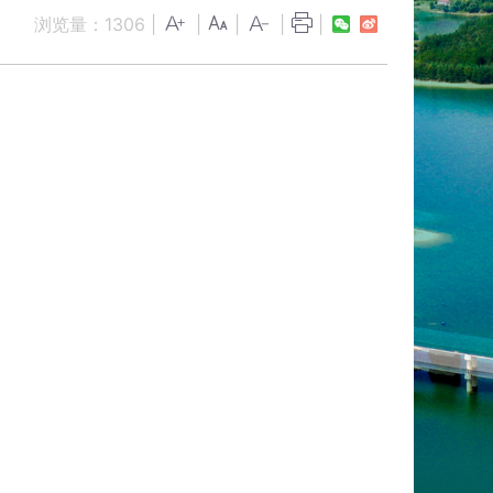
浏览量：
1306
|
|
|
|
|