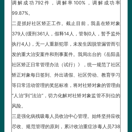
调解成功792件，调解率100%，调解成功率
99.87%。
二是抓好社区矫正工作。截止目前，我县在矫对象
379人(缓刑361人，假释14人，管制0人，暂予监外
执行4人)，无一人重新犯罪，未发生因脱管漏管而引
发的重大治安案件和刑事案件。我局出台的《岳阳县
社区矫正日常管理办法（试行）》，统一规范了社区
矫正对象每日签到、外出请假、社区劳动、教育学习
等日常活动管理的奖惩标准，将对社矫对象的管理由
“人治”到“法治”，切力化解对社矫对象监管不到位的
风险。
三是强化病残吸毒人员收治中心管理。始终坚持应收
尽收、规范管理的原则，累计收治重症涉毒人员738