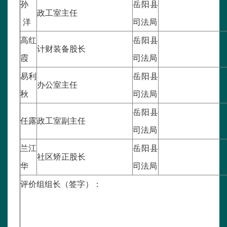
孙
岳阳县
政工室主任
洋
司法局
高红
岳阳县
计财装备股长
霞
司法局
易利
岳阳县
办公室主任
秋
司法局
岳阳县
任露
政工室副主任
司法局
兰江
岳阳县
社区矫正股长
华
司法局
评价组组长（签字）：