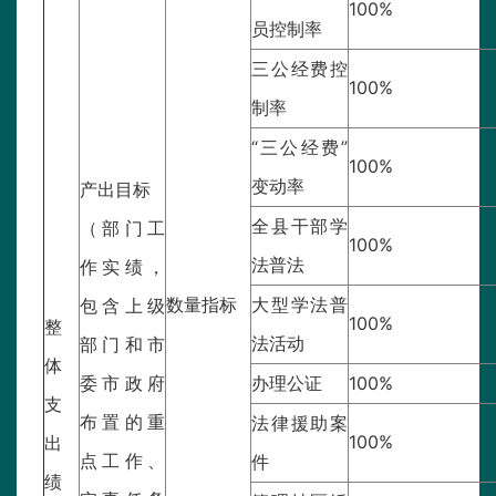
100%
员控制率
三公经费控
100%
制率
“三公经费”
100%
变动率
产出目标
全县干部学
（部门工
100%
法普法
作实绩，
数量指标
大型学法普
包含上级
100%
整
法活动
部门和市
体
委市政府
办理公证
100%
支
布置的重
法律援助案
100%
出
点工作、
件
绩