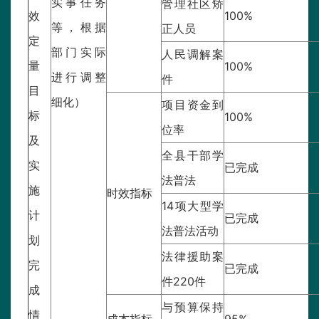
实事任务
管理社区矫
效
100%
等，根据
正人员
定
部门实际
人民调解案
量
100%
进行调整
件
目
细化）
项目资金到
标
100%
位率
及
全县干部学
实
已完成
法普法
施
时效指标
14项大型学
计
已完成
法普法活动
划
法律援助案
完
已完成
件220件
成
与预算保持
情