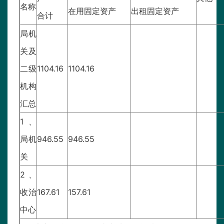
名称
在用固定资产
出租固定资产
合计
局机
关及
二级
1104.16
1104.16
机构
汇总
1、
局机
946.55
946.55
关
2、
收治
167.61
157.61
中心