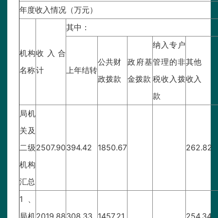
年度收入情况（万元）
其中：
纳入专户
机构
收入合
公共财
政府基
管理的非
其他
名称
计
上年结转
政拨款
金拨款
税收入拨
收入
款
局机
关及
二级
2507.90
394.42
1850.67
262.82
机构
汇总
1、
局机
2019.88
308.33
1457.21
254.34