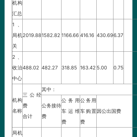
机构
汇总
1、
局机
2019.88
1582.82
1166.66
416.16
430.69
6.37
关
2、
收治
488.02
482.27
318.85
163.42
5.00
0.75
中心
其中：
三公经
机构
公务用
公务用
费
公务接待
名称
车运维
车购置
因公出国费
合计
费
费
费
局机