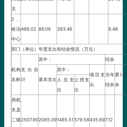
关
2、
收治
488.02
86.09
393.46
8.48
中心
部门（单位）年度支出和结余情况（万元）
其中：
结余
机构
支出合
其中：
项目支
当年
累计
名称
计
基本支出
人员支
公用支
出
结余
余
出
出
局机
关及
二级
2507.90
2065.09
1485.51
579.58
435.69
7.12