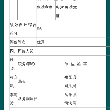
象满意度
务对象满意
度
绩效自评综合
96
得分
评价等次
优秀
四、评价人员
姓
职务/职称
单 位
签 字
名
程立
岳阳县
局长
斌
司法局
李海
岳阳县
常务副局长
波
司法局