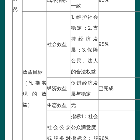
成本指标
95%
一致
况
1. 维护社会
稳定；2.支
持经济发
社会效益
95%
展；3.保障
公民、法人
的合法权益
效益目标
（预期实
促进经济发
经济效益
已完成
现的效
展与稳定
益）
生态效益
无
指标1：社会
社会公众
公众满意度
或服务对
指标2：服
96%