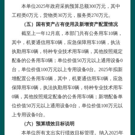
本单位
2025
年政府采购预算总额
300
万元，其中
工程类
0
万元，货物类
30
万元，服务类
270
万元。
（五）国有资产占有使用及新增资产配置情况
截至上一年
12
月底，本部门共有公务用车
10
辆，
其中，机要通信用车
0
辆，应急保障用车
10
辆，执法
执勤用车
0
辆，特种专业技术用车
0
辆，其他按照规定
配备的公务用车
0
辆；单位价值
50
万元以上通用设备
0
台，单位价值
100
万元以上专用设备
0
台。
2025
年拟新
增配置公务用车
0
辆，其中，机要通信用车
0
辆，应急
保障用车
0
辆，执法执勤用车
0
辆，特种专业技术用车
0
辆，其他按照规定配备的公务用车
0
辆；新增配备单
位价值
50
万元以上通用设备
0
台，单位价值
100
万元以
上专用设备
0
台。
（六）预算绩效目标说明
本单位所有支出实行绩效目标管理。纳入
2025
年