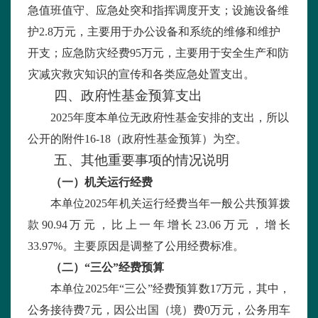
急值班值守、应急处突和指挥调度开支；设施设备维
护
2.8
万元，主要用于办公设备和系统的维修和维护
开支；应急防灾经费
95
万元，主要用于安全生产和防
灾减灾救灾知识的宣传和各类应急处置支出。
四、政府性基金预算支出
2025
年度本单位无政府性基金安排的支出，所以
公开的附件
16-18
（政府性基金预算）为空。
五、其他重要事项的情况说明
（一）机关运行经费
本单位
2025
年机关运行经费当年一般公共预算拨
款
90.94
万元，比上一年增长
23.06
万元，增长
33.97%
。主要原因是调整了公用经费标准。
（二）“三公”经费预算
本单位
2025
年“三公”经费预算数
17
万元，其中，
公务接待费
7
元，因公出国（境）费
0
万元，公务用车