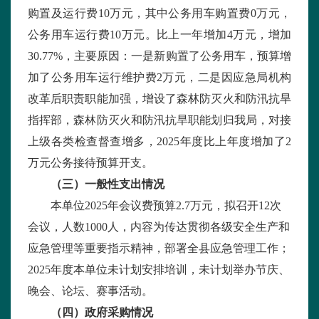
购置及运行费
10
万元，其中公务用车购置费
0
万元，
公务用车运行费
10
万元。比上一年增加
4
万元，增加
30.77%
，主要原因：一是新购置了公务用车，预算增
加了公务用车运行维护费
2
万元，二是因应急局机构
改革后职责职能加强，增设了森林防灭火和防汛抗旱
指挥部，森林防灭火和防汛抗旱职能划归我局，对接
上级各类检查督查增多，
2025
年度比上年度增加了
2
万元公务接待预算开支。
（三）一般性支出情况
本单位
2025
年会议费预算
2.7
万元，拟召开
12
次
会议，人数
1000
人，内容为传达贯彻各级安全生产和
应急管理等重要指示精神，部署全县应急管理工作；
2025
年度本单位未计划安排培训，未计划举办节庆、
晚会、论坛、赛事活动。
（四）政府采购情况