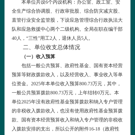
本单位共设
6
个内设机构：办公室、政工室、安
全生产综合协调股、行政审批股、综合防灾减灾股、
直管行业安全监管股，下设应急管理综合行政执法大
队和应急救援中心两个二级机构。全局在职在编干部
40
人，“三性”用工
2
人，退休人员
5
人。
二、单位收支总体情况
（一）收入预算
包括一般公共预算、政府性基金、国有资本经营
预算等财政拨款收入，以及经营收入、事业收入等单
位资金。
2025
年本单位收入预算
800.73
万元，其中，
一般公共预算拨款
800.73
万元，上年结转
0
万元。本
单位
2025
年没有政府性基金预算拨款和纳入专户管理
的非税收入拨款收入，也没有使用政府性基金预算拨
款、国有资本经营预算收入和纳入专户管理的非税收
入拨款安排的支出，所以公开的附件
16-18
（政府性