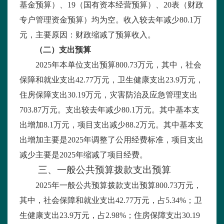
基金预算）、
19
（国有资本经营预算）、
20
表（财政
专户管理资金预算）均为空。收入较去年减少
80.1
万
元，主要原因：财政缩减了预算收入。
（二）支出预算
2025
年本单位支出预算
800.73
万元，其中，社会
保障和就业支出
42.77
万元，卫生健康支出
23.9
万元，
住房保障支出
30.19
万元，灾害防治及应急管理支出
703.87
万元。支出较去年减少
80.1
万元。其中基本支
出增加
8.1
万元，项目支出减少
88.2
万元。其中基本支
出增加主要是
2025
年调整了公用经费标准，项目支出
减少主要是
2025
年缩减了项目经费。
三、一般公共预算拨款支出预算
2025
年一般公共预算拨款支出预算
800.73
万元，
其中，社会保障和就业支出
42.77
万元，占
5.34%
；卫
生健康支出
23.9
万元，占
2.98%
；住房保障支出
30.19