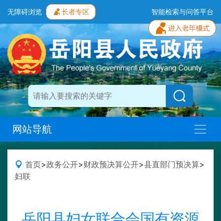
无障碍浏览
长者专区
智能检索与问答平台
网站导航
首页
>
政务公开
>
财政预决算公开
>
县直部门预决算
>
妇联
岳阳县妇女联合会国有资源