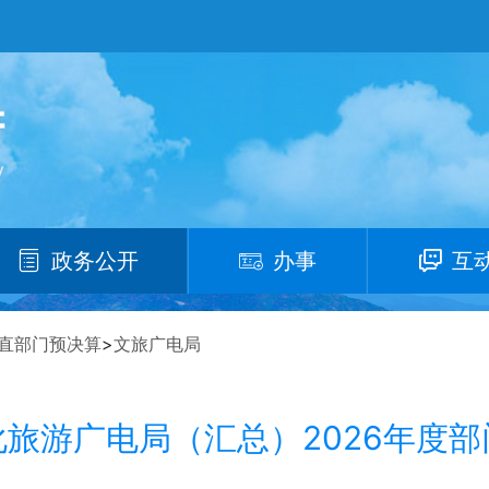
政务公开
办事
互
直部门预决算
>
文旅广电局
旅游广电局（汇总）2026年度