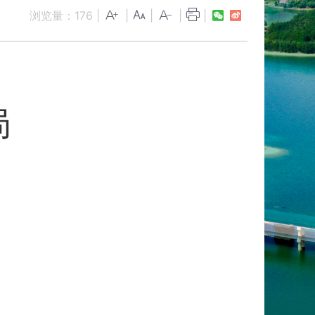
浏览量：
176
|
|
|
|
|
局