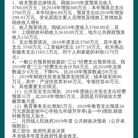
1、收支预算总体情况。我
镇
2019年度预算总收入
3760.
0
9万元，比2018年增加300万元；本年预算总支出
3760万元，本年结余
0.09万元，预算支出
比2018年增加
299.91
万元。变化原因主要人员增资及绩效工资增加及
税收收入增长。
2、收入预算情况。我镇2019年度收入3760
.09
元，其
中：上级财政补助收入3610
.09
万元，地方公共财政预算
收入150万元。
3、支出预算情况。2019年度支出3760万元，其中基本
支出 3760万元（工资福利支出
1077.59
万元、机关商品
和服务支出
1103.5
万元、对个人和家庭的补助
1579
万
元）。
4、一般公共预算财政拨款“三公”经费支出预算情况。我
2019年度“三公”经费支出合计为8万元，比2018年决算
数减少 0万元，下降0%，比2018年预算数减少0万元
5、2019年财政扶贫资金预算安排情况：镇本级安排
80
万元，其中：产业扶贫奖补
40
万元、专项扶贫
40
万元。
6、其他重要支出情况。
（1）公共安全支出增加。2019年度镇公共安全支出经费
预算31万，比2018年增加5万元，原因是月田镇加大禁
赌禁毒力度。
（2）教育事务支出增加5万元。2019年教育支出预算20
万元原因是按中心学校九年级升学率(县一中)增加,财政
对教育投入加大。
二、月田镇人民政府2019年度 公共财政决预表（公开表
格附后）
第三部分 政府性基金决算
本乡镇本年度无政府性基金收支。