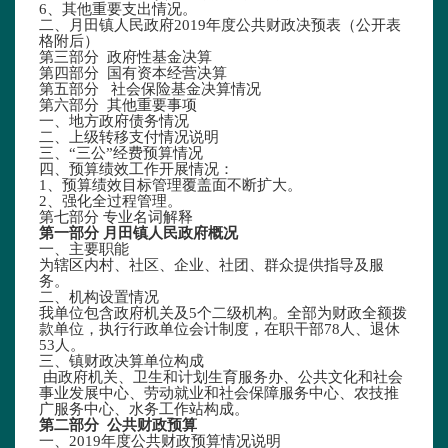
6、其他重要支出情况。
二、月田镇人民政府2019年度公共财政决预表（公开表
格附后）
第三部分 政府性基金决算
第四部分 国有资本经营决算
第五部分 社会保险基金决算情况
第六部分 其他重要事项
一、地方政府债务情况
二、上级转移支付情况说明
三、“三公”经费预算情况
四、预算绩效工作开展情况：
1、预算绩效目标管理覆盖面不断扩大。
2、强化全过程管理。
第七部分 专业名词解释
第一部分 月田镇人民政府概况
一、主要职能
为辖区内村、社区、企业、社团、群众提供指导及服
务。
二、
机构设置情况
我单位包含政府机关及5个二级机构。全部为财政全额拨
款单位，执行行政单位会计制度，在职干部78人、退休
53人。
三、
镇财政决算单位构成
由政府机关、卫生和计划生育服务办、公共文化和社会
事业发展中心、劳动就业和社会保障服务中心、农技推
广服务中心、水务工作站构成。
第二部分 公共财政预算
一、2019年度公共财政预算情况说明