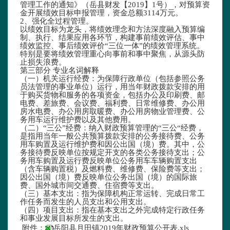
管理工作的通知》（岳县财发【2019】1号），对预算资
金开展绩效目标申报管理，资金总额3114万元。
2、强化全过程管理。
以绩效目标为龙头，将绩效理念和方法深度融入预算编
制、执行、结果应用各环节，构建事前绩效评估、事中
绩效监控、事后绩效评价“三位一体”的绩效管理系统。
特别是要将绩效管理重心向事前和事中聚焦，从源头防
止损失浪费。
第三部分 专业名词解释
（一）机关运行经费：为保障行政单位（包括参照公务
员法管理的事业单位）运行，用当年财政拨款安排的用
于购买货物和服务的各项资金，包括办公及印刷费、邮
电费、差旅费、会议费、福利费、日常维修费、办公用
房水电费、办公用房取暖费、办公用房物业管理费、公
务用车运行维护费以及其他费用。
（二）“三公”经费：纳入财政预算管理的“三公“经费，
是指用当年一般公共预算拨款安排的公务接待费、公务
用车购置及运行维护费和因公出国（境）费。其中，公
务接待费反映单位按规定开支的各类公务接待支出；公
务用车购置及运行费反映单位公务用车车辆购置支出
（含车辆购置税）及燃料费、维修费、保险费等支出；
因公出国（境）费反映单位公务出国（境）的国际旅
费、国外城市间交通费、住宿费等支出。
（三）基本支出：指为保障机构正常运转、完成日常工
作任务而发生的人员支出和公用支出。
（四）项目支出：指在基本支出之外完成特定行政任务
和事业发展目标所发生的支出。
附件：
岳阳县月田镇2019年财政预算公开表.xls