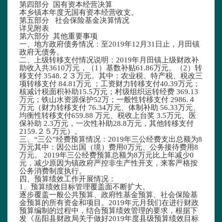
第四部分 国有资本经营决算
本乡镇本年度无国有资本经营收支。
第五部分 社会保险基金决算情况
详见附表
第六部分 其他重要事项
一、地方政府债务情况：至2019年12月31日止，月田镇
政府无债务。
二、上级转移支付情况说明：2019年月田镇上级财政补
助收入共3610万元，
（1）基数补贴
61.86
万元。（
2
）转
移支付
3548.２３
万元。其中：农业税
、
特产税
、
税改
三
项
转移支付 84.81万元 ；工资财力转移支付40.39万元；
核减计税面积补助15.5万元；
村级组织运转
经费
3
6
9.13
万元；铁山水资源保护52万
；
一般性转移支付
2986.４
万元（财力转移支付
76.34
万元、体制补助
56.33
万元、
均衡性转移支付659.
88
万元、税收上台奖
3.5
万元、医
保补助 2.3万元，一次性补助
28.8
万元
，其他
转移支付
2159.２５万元
）
。
三、“三公”经费预算情况：2019年三公经费支出总额为8
万元其中：因公出国（境）费用0万元、公务接待费用8
万元。 2019年三公经费预算总额为8万元比上年减少0
元，减少原因为镇政府严控非生产性开支，来客严格按
公务消费制度执行。
四、预算绩效工作开展情况：
1、预算绩效目标管理覆盖面不断扩大。
逐步覆盖一般公共预算、政府性基金预算、社会保险基
金预算的所有资金和项目。2019年元月我们在进行财政
预算编制的过程中，结合预算绩效管理的要求，根据下
发《岳阳县财政局关于做好2019年度县级预算绩效目标