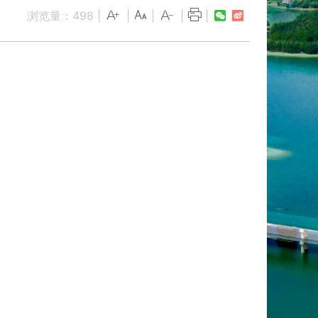
浏览量：
498
|
|
|
|
|