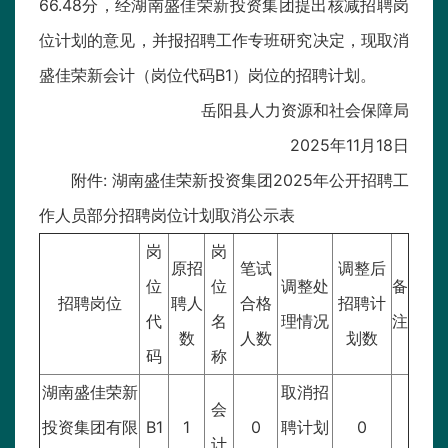
66.48分，经湖南盛佳荣新投资集团提出核减招聘岗
位计划的意见，并报招聘工作专班研究决定，现取消
盛佳荣新会计（岗位代码B1）岗位的招聘计划。
岳阳县人力资源和社会保障局
2025年11月18日
附件: 湖南盛佳荣新投资集团2025年公开招聘工
作人员部分招聘岗位计划取消公示表
岗
岗
原招
笔试
调整后
位
位
调整处
备
招聘岗位
聘人
合格
招聘计
代
名
理情况
注
数
人数
划数
码
称
湖南盛佳荣新
取消招
会
投资集团有限
B1
1
0
聘计划
0
计