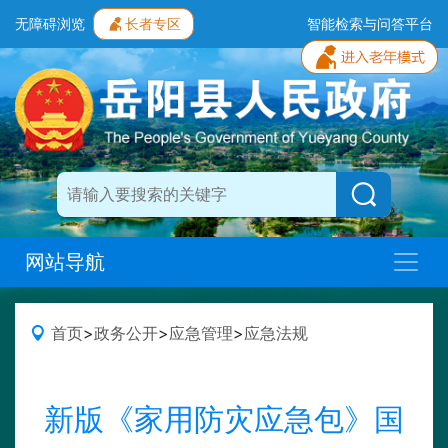
无障碍浏览
长者专区
智能检索与问答平台
网站导航
首页
>
政务公开
>
应急管理
>
应急法规
新版《家用防灾应急包》国