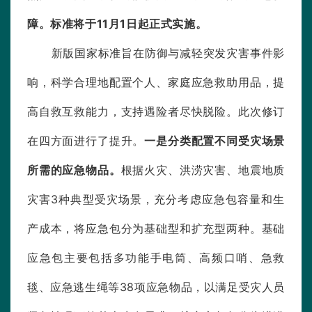
障。标准将于
11
月
1
日起正式实施。
新版国家标准旨在防御与减轻突发灾害事件影
响，科学合理地配置个人、家庭应急救助用品，提
高自救互救能力，支持遇险者尽快脱险。此次修订
在四方面进行了提升。
一是分类配置不同受灾场景
所需的应急物品。
根据火灾、洪涝灾害、地震地质
灾害
3
种典型受灾场景，充分考虑应急包容量和生
产成本，将应急包分为基础型和扩充型两种。基础
应急包主要包括多功能手电筒、高频口哨、急救
毯、应急逃生绳等
38
项应急物品，以满足受灾人员