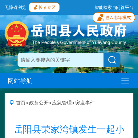
无障碍浏览
长者专区
智能检索与问答平台
网站导航
首页
>
政务公开
>
应急管理
>
突发事件
岳阳县荣家湾镇发生一起小