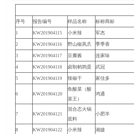
序号
报告编号
样品名称
标称商标
1
KW201904115
小米辣
军杰
2
KW201904116
野山椒凤爪
季季香
3
KW201904117
豆瓣酱
连家味
4
KW201904118
卤制鹌鹑蛋
武冠
5
KW201904119
辣椒干
家佳多
鱼酸菜（酸
6
KW201904120
鸿通
菜王）
混合态火锅
7
KW201904121
小肥羊
底料
8
KW201904122
小米辣
湘婕