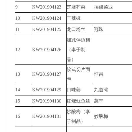
9
KW201904123
芝麻芥菜
插旗菜业
10
KW201904124
干辣椒
11
KW201904125
龙口粉丝
冠珠
加减伴边梅
12
KW201904126
（李子制
品）
软式切片面
13
KW201904127
恒昌
包
14
KW201904129
口味姜
九道湾
15
KW201904130
红烧鱿鱼丝
萬幸
妙酸梅（李
16
KW201904131
妙酸梅
子制品）