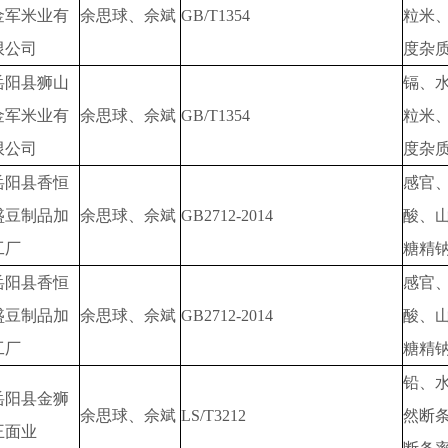
金军米业有
余思球、佘斌
GB/T1354
粒米
限公司
度杂
岳阳县狮山
镉、
金军米业有
余思球、佘斌
GB/T1354
粒米
限公司
度杂
岳阳县香恒
感官
盛豆制品加
余思球、佘斌
GB2712-2014
酸、
工厂
糖精
岳阳县香恒
感官
盛豆制品加
余思球、佘斌
GB2712-2014
酸、
工厂
糖精
铅、
岳阳县金狮
余思球、佘斌
LS/T3212
然断
王面业