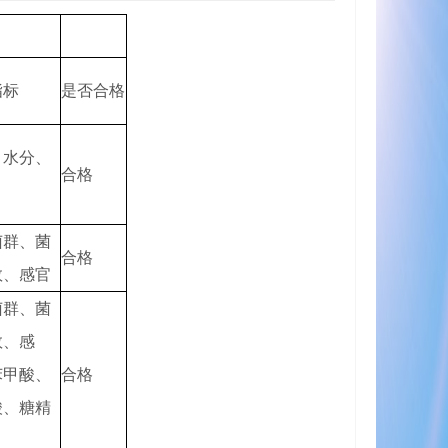
指标
是否合格
、水分、
合格
菌群、菌
合格
数、感官
菌群、菌
数、感
苯甲酸、
合格
酸、糖精