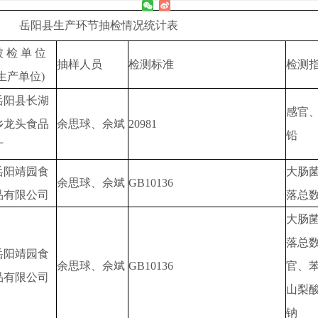
岳阳县生产环节抽检情况统计表
 检 单 位
抽样人员
检测标准
检测
(生产单位)
岳阳县长湖
感官
乡龙头食品
余思球、佘斌
20981
铅
厂
岳阳靖园食
大肠
余思球、佘斌
GB10136
品有限公司
落总
大肠
落总
岳阳靖园食
余思球、佘斌
GB10136
官、
品有限公司
山梨
钠