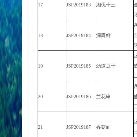
17
JSP2019183
湘优十三
18
JSP2019184
洞庭鲜
19
JSP2019185
劲道豆干
20
JSP2019186
兰花串
21
JSP2019187
香菇面