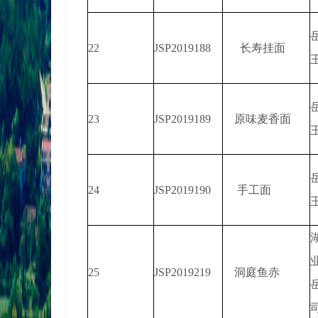
22
JSP2019188
长寿挂面
23
JSP2019189
原味麦香面
24
JSP2019190
手工面
25
JSP2019219
洞庭鱼赤