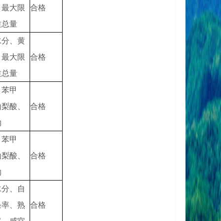
、最大限
合格
质总量
水分、黄
、最大限
合格
质总量
、苯甲
山梨酸、
合格
钠
、苯甲
山梨酸、
合格
钠
水分、自
条率、熟
合格