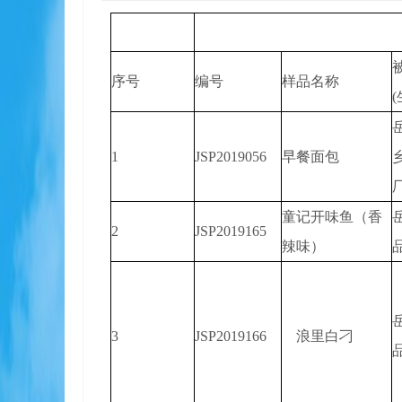
被
序号
编号
样品名称
1
JSP2019056
早餐面包
童记开味鱼（香
2
JSP2019165
辣味）
3
JSP2019166
浪里白刁