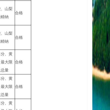
酸、山梨
合格
糖精钠
酸、山梨
合格
糖精钠
水分、黄
、最大限
合格
质总量
水分、黄
、最大限
合格
质总量
水分、黄