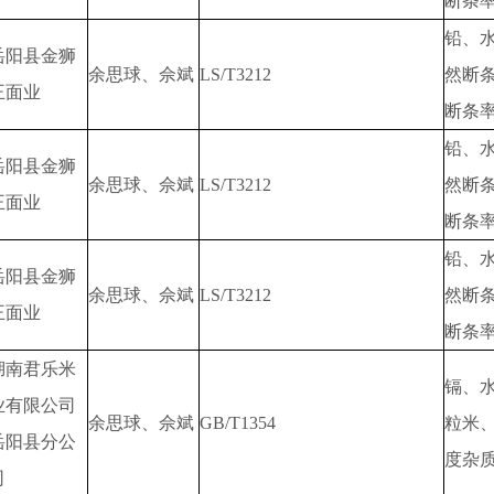
断条
铅、
岳阳县金狮
余思球、佘斌
LS/T3212
然断
王面业
断条
铅、
岳阳县金狮
余思球、佘斌
LS/T3212
然断
王面业
断条
铅、
岳阳县金狮
余思球、佘斌
LS/T3212
然断
王面业
断条
湖南君乐米
镉、
业有限公司
余思球、佘斌
GB/T1354
粒米
岳阳县分公
度杂
司