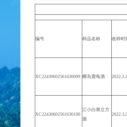
编号
样品名称
收样时
XC22430602561630099
椰岛鹿龟酒
2022.3.
江小白果立方
XC22430602561630100
2022.3.
酒