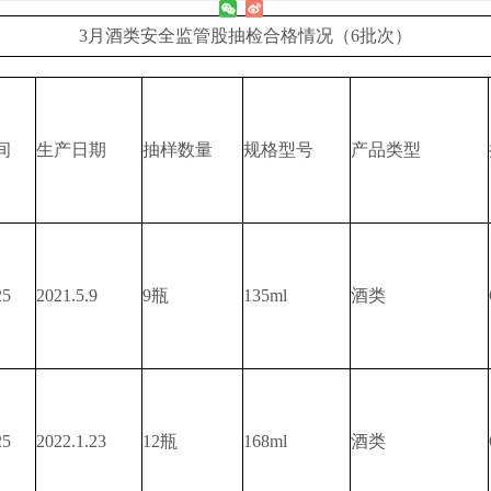
3月酒类安全监管股抽检合格情况（6批次）
间
生产日期
抽样数量
规格型号
产品类型
25
2021.5.9
9瓶
135ml
酒类
25
2022.1.23
12瓶
168ml
酒类