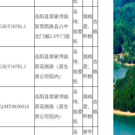
民
吴
岳阳县荣家湾镇
酒精
琦、
合
GB/T10781.1
富荣西路县八中
度、
徐爱
格
北门侧2-3个门面
甲醇
民
吴
岳阳县荣家湾镇
酒精
琦、
合
GB/T10781.1
荷花南路（原生
度、
徐爱
格
资公司院内）
甲醇
民
吴
岳阳县荣家湾镇
酒精
琦、
合
Q/MTJK0001S
荷花南路（原生
度、
徐爱
格
资公司院内）
甲醇
民
吴
苯甲