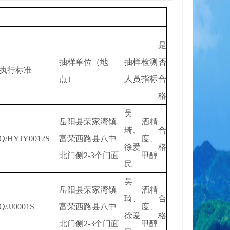
是
抽样单位（地
抽样
检测
否
执行标准
点）
人员
指标
合
格
吴
岳阳县荣家湾镇
酒精
琦、
合
Q/HYJY0012S
富荣西路县八中
度、
徐爱
格
北门侧2-3个门面
甲醇
民
吴
岳阳县荣家湾镇
酒精
琦、
合
Q/JJ0001S
富荣西路县八中
度、
徐爱
格
北门侧2-3个门面
甲醇