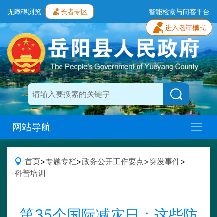
无障碍浏览
长者专区
智能检索与问答平台
网站导航
首页
>
专题专栏
>
政务公开工作要点
>
突发事件
>
科普培训
第35个国际减灾日：这些防