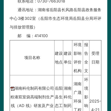
联系电话：0730-7663018
通讯地址：湖南省岳阳县长风路岳阳县政务服务
中心3楼302室（岳阳市生态环境局岳阳县分局环评
与排放管理股）
邮 编：414100
环境
报
建设
建设
影响
告
受理
项目名称
地点
单位
评价
全
日期
机构
文
环
湖南
湖南科伦制药有限公司
岳阳
湖南
境
广晟
粉液双室袋高端制剂生产
县生
科伦
影
环保
2025-
线（AD 线）研发及产业
态工
制药
响
工程
4-21