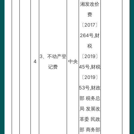
湘发改价
费
〔2017〕
264号,财
税
3、不动产登
〔2019〕
4
中央
记费
45号,财税
〔2019〕
53号,财政
部 税务总
局 发展改
革委 民政
部 商务部