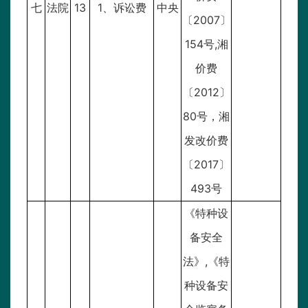
七
法院
13
1、诉讼费
中央
〔2007〕
154号,湘
价费
〔2012〕
80号，湘
发改价费
〔2017〕
493号
《特种设
备安全
法》,《特
种设备安