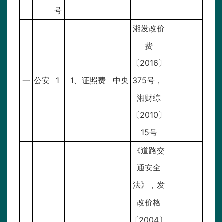
号
湘发改价
费
〔2016〕
一
公安
1
1、证照费
中央
375号，
湘财综
〔2010〕
15号
《道路交
通安全
法》，发
改价格
〔2004〕