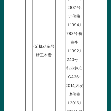
2831号,
计价格
〔1994〕
783号,价
费字
(5)机动车号
〔1992〕
牌工本费
240号，
行业标准
GA36-
2014,湘发
改价费
〔2016〕