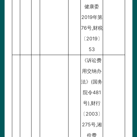
健康委
2019年第
76号,财税
〔2019〕
53
《诉讼费
用交纳办
法》(国务
院令481
号),财行
〔2003〕
275号,湘
价费