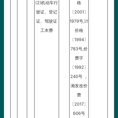
(2)机动车行
格
驶证、登记
〔2001〕
证、驾驶证
1979号,计
工本费
价格
〔1994〕
783号,价
费字
〔1992〕
240号 ，
湘发改价
费
〔2017〕
606号