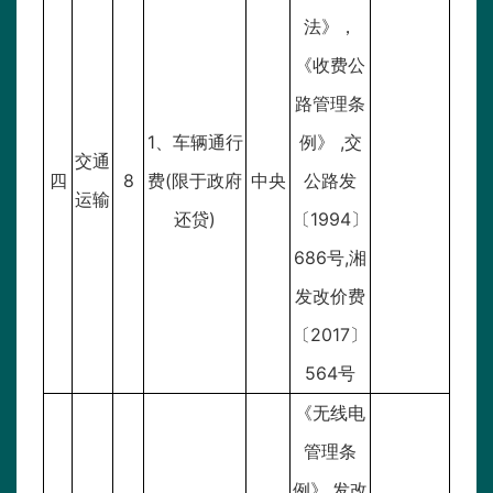
法》，
《收费公
路管理条
1、车辆通行
例》
,交
交通
四
8
费(限于政府
中央
公路发
运输
还贷)
〔1994〕
686号,湘
发改价费
〔2017〕
564号
《无线电
管理条
例》,发改