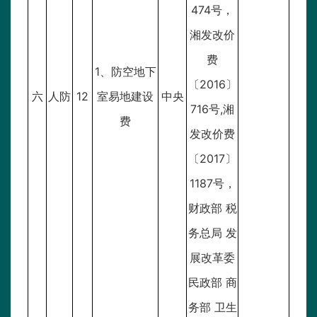
474号，
湘发改价
费
1、防空地下
〔2016〕
六
人防
12
室易地建设
中央
716号,湘
费
发改价费
〔2017〕
1187号，
财政部 税
务总局 发
展改革委
民政部 商
务部 卫生