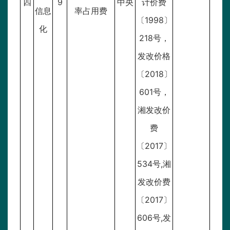
四
9
中央
计价费
信息
率占用费
〔1998〕
化
218号，
发改价格
〔2018〕
601号，
湘发改价
费
〔2017〕
534号,湘
发改价费
〔2017〕
606号,发