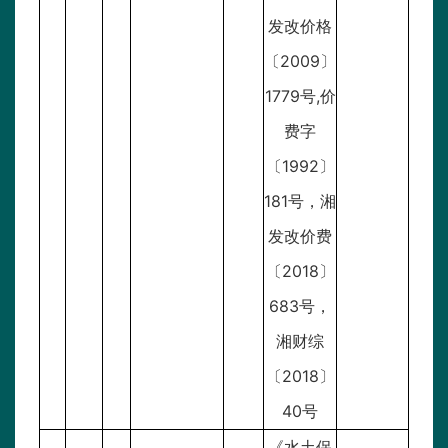
发改价格
〔2009〕
1779号,价
费字
〔1992〕
181号，湘
发改价费
〔2018〕
683号，
湘财综
〔2018〕
40号
《水土保