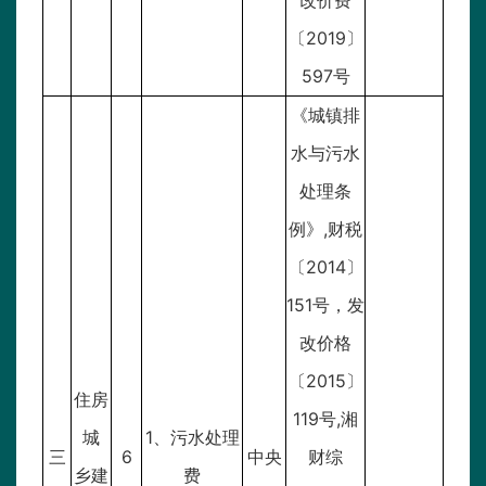
改价费
〔2019〕
597号
《
城镇排
水与污水
处理条
例
》,财税
〔2014〕
151号，发
改价格
〔2015〕
住房
119号,湘
城
1、污水处理
三
6
中央
财综
乡建
费