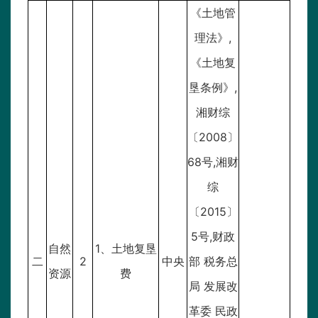
《土地管
理法》,
《土地复
垦条例》,
湘财综
〔2008〕
68号,湘财
综
〔2015〕
5号,财政
自然
1、土地复垦
二
2
中央
部 税务总
资源
费
局 发展改
革委 民政