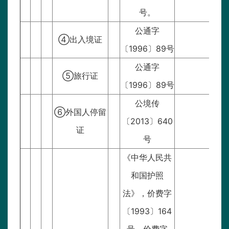
号。
公通字
④出入境证
〔1996〕89号
公通字
⑤旅行证
〔1996〕89号
公境传
⑥外国人停留
〔2013〕640
证
号
《中华人民共
和国护照
法》，价费字
〔1993〕164