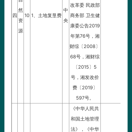
改革委 民政部
然
中
四
10
1、土地复垦费
商务部 卫生健
资
央
康委公告2019
源
年第76号，湘
财综〔2008〕
68号，湘财综
〔2015〕5
号，湘发改价
费〔2019〕
597号。
《中华人民共
和国土地管理
法》，《中华