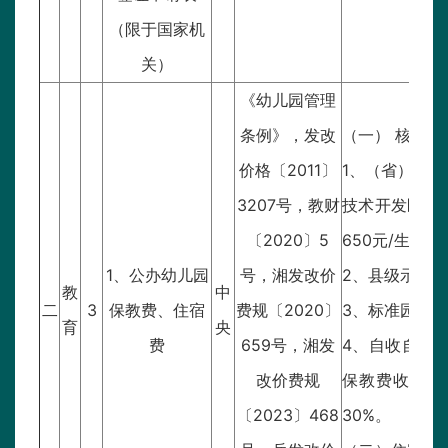
（限于国家机
关）
《幼儿园管理
条例》，发改
（一） 核定
价格〔2011〕
1、（省）市
3207号，教财
技术开发区、
〔2020〕5
650元/生·月；
1、公办幼儿园
号，湘发改价
2、县级示范园：
教
中
二
3
保教费、住宿
费规〔2020〕
3、标准园：42
育
央
费
659号，湘发
4、自收自支
改价费规
保教费收费标
〔2023〕468
30%。