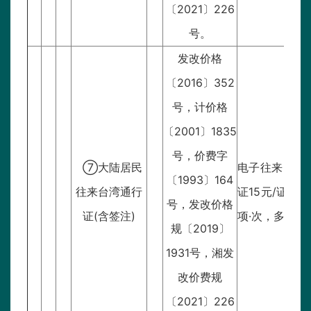
〔2021〕226
号。
发改价格
〔2016〕352
号，计价格
〔2001〕1835
号，价费字
⑦大陆居民
电子往来台湾
〔1993〕164
往来台湾通行
证15元/证。
大
号，发改价格
证(含签注)
项·次，多次签
规〔2019〕
1931号，湘发
改价费规
〔2021〕226