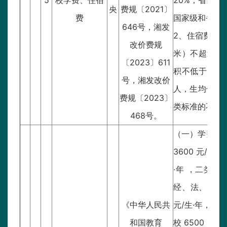
5
校学费、住宿
20%；省级
央
费规〔2021〕
费
国家级和省级
646号，湘发
2、住宿费：
改价费规
米）不超过12
〔2023〕611
积不低于6平方
号，湘发改价
人，生均使用面
费规〔2023〕
类标准的不超过
468号。
（一）学费：
3600 元/生
·年 ，二类学校
经、法、教、管
《中华人民共
元/生·年，三
和国教育
校 6500 元