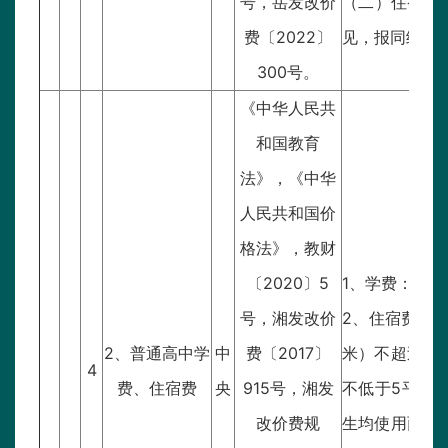
号，岳发改价
（二）住宿费
费〔2022〕
见，报同级发
300号。
《中华人民共
和国教育
法》，《中华
人民共和国价
格法》，教财
〔2020〕5
1、学费：省级
号，湘发改价
2、住宿费：
2、普通高中学
中
费〔2017〕
米）不超过60
4
费、住宿费
央
915号，湘发
不低于5平方米
改价费规
生均使用面积不