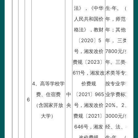
法》，《中华
生·年。（5）
人民共和国价
年，师范生一、
格法》，教财
年；其他专业 
〔2020〕5
年， 三类学校
号，湘发改价
7800元/生.
费规〔2023〕
年。三类公办
611号，湘发改
术类等专业不
4、高等学校学
价费规
按专业学费标
费、住宿费
中
〔2021〕965
业学费标准，
6
（含国家开放
央
号，湘发改价
20%。2、
大学）
费规〔2021〕
3000元/生·
646号，湘发
经、法、教、管
改价费规
生·年。（5）