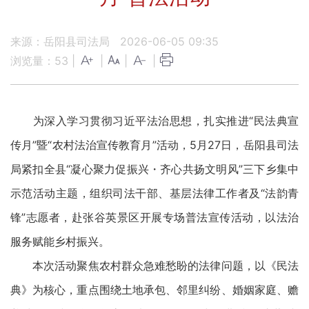
来源：岳阳县司法局
2026-06-05 09:35
浏览量：
53
|
|
|
|
为深入学习贯彻习近平法治思想，扎实推进“民法典宣
传月”暨“农村法治宣传教育月”活动，5月27日，岳阳县司法
局紧扣全县“凝心聚力促振兴・齐心共扬文明风”三下乡集中
示范活动主题，组织司法干部、基层法律工作者及“法韵青
锋”志愿者，赴张谷英景区开展专场普法宣传活动，以法治
服务赋能乡村振兴。
本次活动聚焦农村群众急难愁盼的法律问题，以《民法
典》为核心，重点围绕土地承包、邻里纠纷、婚姻家庭、赡