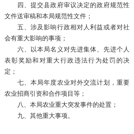
四、
提交县政府审议决定的政府规范性
文件送审稿
和本局
规范性文件
；
五、
涉及影响行政相对人利益或者
对社
会有
重大影响的事项；
六、
以
本
局名
义
对
先进集体、先进个人
表彰奖励和对重大
行政
违法
行为处罚的决
定；
七、本局
年度农业对外交流计划
，
重要
农业招商引资和合作项目等
；
八、本局
农业重大突发事件的处置
；
九、
其他重大事项。