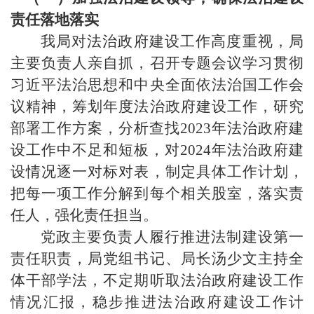
责任落地落实
我局对
法治政府建设
工作高度重视，局
主要负责人亲自抓，召开专题会议学习贯彻
习近平法治思想和中央全面依法治国工作会
议精神，筹划年度
法治政府建设
工作，研究
部署工作方案
，
分析查找
202
3
年
法治政府建
设
工作中不足和短板，对
202
4
年
法治政府建
设
情况逐一对标对表，制定具体工作计划，
把每一项工作分解到每个相关股室，落实责
任人，强化责任担当。
党政主要负责人履行推进法制建设第一
责任职责，局党组书记、局长
汤少文
主持全
体干部学法，不定期听取
法治政府建设
工作
情况汇报，稳步推进
法治政府建设
工作计