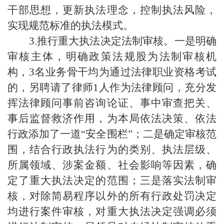
干部思想，更新执法理念，控制执法风险，
实现规范标准的执法模式。
3.
推行重大执法决定法制审核。一是明确
审核主体，明确政策法规
股
为法制审核机
构
，
3名业务骨干均为通过法律职业资格考试
的，另
聘请了律师
1
人作为法律顾问
，
充分发
挥法律顾问事前咨询论证、事中审查把关、
事后监督救济作用，为本局依法决策、依法
行政添加了一道
“安全围栏”
；
二是确定审核范
围，结合行政执法行为的类别、执法层级、
所属领域、涉案金额、社会影响等因素，确
定了重大执法决定的范围
；
三是落实法制审
核，对除简易程序以外的所有行政处罚决定
均进行案件审核，对重大执法决定强调必须