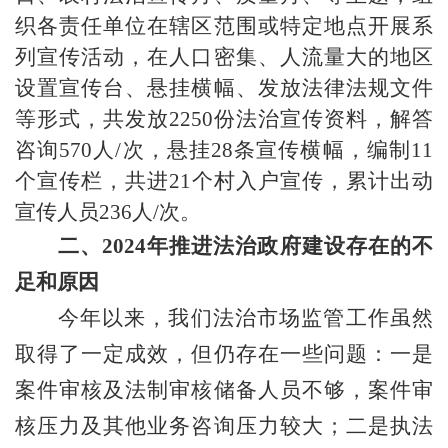
织各责任单位在辖区范围或特定地点开展系
列宣传活动，在人口密集、人流量大的地区
设置宣传台、悬挂横幅、发放法律法规文件
等形式，共发放
2250
份法治宣传资料，解答
咨询
570
人
/次，悬挂
28
条宣传横幅，编制
11
个宣传栏，共进
21
个村入户宣传，累计出动
宣传人员
2
36
人
/次。
二、
2024年推进法治政府建设存在的不
足和原因
今年以来，我们法治市场监管工作虽然
取得了一定成效，但仍存在一些问题：一是
案件审核及法制审核储备人员不够，案件审
核压力及其他业务咨询压力较大；二是执法