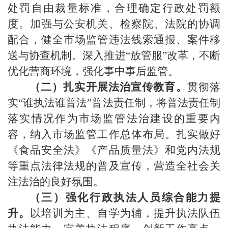
处罚自由裁量标准，合理确定行政处罚额
度。加强与公安机关、检察院、法院的协调
配合，健全
市场监管
违法线索通报、案件移
送与协查机制。深入推进
“放管服”
改革
，不断
优化营商环境，强化事中事后监管。
（二）
扎实开展法治宣传教育。
贯彻落
实
“谁执法谁普法”普法责任制，将普法责任制
落实情况作为
市场监管
法治建设的重要内
容，纳入
市场监管
工作总体布局。扎实做好
《
食品安全法
》《
产品质量法
》和党内法规
等重点法律法规的普及宣传，营造全社会关
注法治的良好氛围。
（三）强化行政执法人员综合能力提
升。
以培训为主、自学为辅，提升执法队伍