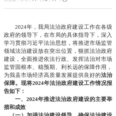
202
4
年，我局
法治政府建设
工作在
各级
政府
的领导下，在
市局
的
具体
指导下，深入
学习贯彻习近平法治思想，将推进
市场监管
领域法治建设放在突出位置，狠抓
法治政府
建设
，全面推进依法行政、发挥法治对
市场
监管
固根本、稳预期、利长远的保障作用，
为我县
市场经济
高质量发展提供良好的
法治
保障。现将
202
4
年
法治政府建设
工作情况报
告如下：
一、
2024年推进法治政府建设的主要举
措和成效
（一）
加强法治建设领导，确保法治建设