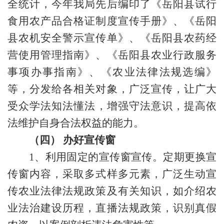
全统计，今年我局先后
编印
了
《
岳阳县试行
食用农产品合格证制度
宣传手册》
、
《岳阳
县农机安全警示宣传单》、
《
岳阳县农药经
营使用管理指南
》
、《岳阳县农业行政服务
事项办事指南》、《农业法律法规选编》
等，分发给各相关对象，广泛
宣传，让
广大
受
众
学法
知法
懂法
，增强守法意识
，提高
依
法维护自身合法权益的能力。
（四）
办好宣传窗
1、利用固定的宣传窗宣传。定期更换宣
传窗内容，采取多式样多元素，广泛生动宣
传农业法律法规政策及有关知识，如介绍农
业法治建设历程，直播法规政策，识别真假