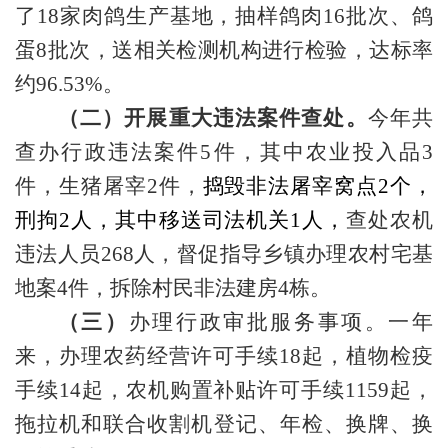
了18家肉鸽生产基地，抽样鸽肉16批次、鸽
蛋8批次，送相关检测机构进行检验，达标率
约96.53%。
（二）开展重大违法案件查处。
今年共
查办行政违法案件
5件，其中农业投入品3
件，生猪屠宰2件，
捣毁非法屠宰窝点
2个，
刑拘2人，其中移送司法机关1人，
查处农机
违法人员
268人，督促指导乡镇办理农村宅基
地案4件，拆除村民非法建房4栋。
（三）
办理行政审批服务事项。一年
来，办理农药经营许可手续
18起，植物检疫
手续14起，农机购置补贴许可手续1159起，
拖拉机和联合收割机登记、年检、换牌、换