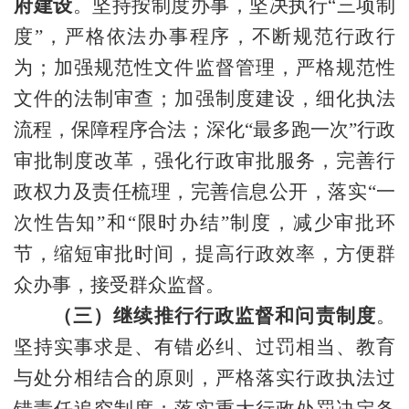
府建设
。坚持按制度办事，坚决执行
“三项制
度”，严格依法办事程序，不断规范行政行
为；
加强规范性文件监督管理，
严格
规范性
文件的法制审查
；
加强制度建设
，
细化执法
流程，保障程序
合法；深化
“
最多跑一次
”行政
审批制度改革，强化行政审批服务，完善
行
政
权力及责任
梳理，完善信息公开
，落实
“
一
次性告知
”和“限时办结”制度，减少审批环
节
，
缩短审批时间
，
提高行政效率
，
方便群
众办事，接受群众监督
。
（三）继续推行
行政监督和问责
制度
。
坚持实事求是、有错必纠、过罚相当、教育
与处分相结合的原
则，严格落实行政执法过