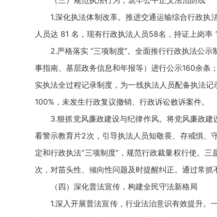
（三）规范执法行为，筑牢公平正义法治防线
1.深化执法体制改革。推进交通运输综合行政执法
人员达 81 名，现有行政执法人员58名，持证上岗率 1
2.严格落实 “三项制度”。全面推行行政执法公
事指南、基层政务信息和年报等）进行公示160余条；
实执法全过程记录制度，为一线执法人员配备执法记录
100%，未发生行政复议撤销、行政诉讼败诉案件。
3.狠抓党风廉政建设与纪律作风。将党风廉政建设
看警示教育片2次，引导执法人员知敬畏、存戒惧、
定和行政执法“三项制度”，规范行政裁量权行使。三
次，对苗头性、倾向性问题及时提醒纠正。通过常抓
（四）深化普法宣传，构建全民守法新格局
1.深入开展普法宣传，行业法治意识有效提升。一是