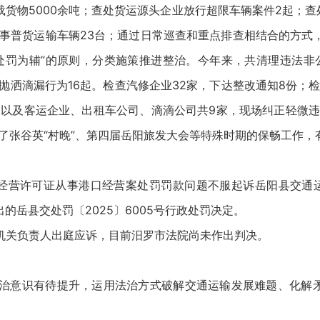
载货物5000余吨；查处货运源头企业放行超限车辆案件2起；查
事普货运输车辆23台；通过日常巡查和重点排查相结合的方式，对
罚为辅”的原则，分类施策推进整治。今年来，共清理违法非公
抛洒滴漏行为16起。检查汽修企业32家，下达整改通知8份；检
家以及客运企业、出租车公司、滴滴公司共9家，现场纠正轻微
满完成了张谷英“村晚”、第四届岳阳旅发大会等特殊时期的保畅工作
口经营许可证从事港口经营案处罚罚款问题不服起诉岳阳县交通运
出的岳县交处罚〔2025〕6005号行政处罚决定。
关负责人出庭应诉，目前汨罗市法院尚未作出判决。
意识有待提升，运用法治方式破解交通运输发展难题、化解矛盾