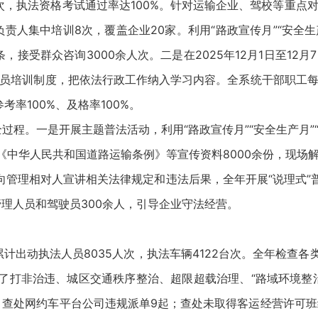
次，执法资格考试通过率达100%。针对运输企业、驾校等重点对
负责人集中培训8次，覆盖企业20家。利用“路政宣传月”“安全
条，接受群众咨询3000余人次。二是在2025年12月1日至1
员培训制度，把依法行政工作纳入学习内容。全系统干部职工每年
率100%、及格率100%。
过程。一是开展主题普法活动，利用“路政宣传月”“安全生产月”
中华人民共和国道路运输条例》等宣传资料8000余份，现场解
管理相对人宣讲相关法律规定和违法后果，全年开展“说理式”普法
理人员和驾驶员300余人，引导企业守法经营。
出动执法人员8035人次，执法车辆4122台次。全年检查各类
了打非治违、城区交通秩序整治、超限超载治理、“路域环境整治
，查处网约车平台公司违规派单9起；查处未取得客运经营许可班