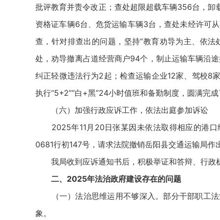
批评教育并责令改正；查处超限超载车辆356台，卸
资格证车辆6台、危货运输车辆3台，查处未经许可从
查，针对排查出的问题，坚持“教育劝导为主、依法处
处，劝导撤离占道经营商户94个，制止运输车辆沿途
纠正轻微违法行为2起；检查运输企业12家、驾校8
执行“5+2”“白+黑”24小时值班和备勤制度，圆
（六）加强行政应诉工作，依法出庭参加诉讼
2025年11月20日张某因未依法取得相应的港
0681行初147号，请求法院撤销岳阳县交通运输局作
我局收到应诉通知书后，积极举证和答辩、行政机
二、2025年法治政府建设存在的问题
（一）法治思维运用不够深入。部分干部职工法治
象。