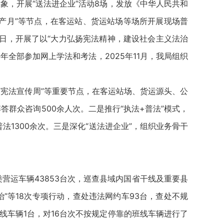
象，开展“送法进企业”活动8场，发放《中华人民共和
生产月”等节点，在客运站、货运站场等场所开展现场普
2月7日，开展了以“大力弘扬宪法精神，建设社会主义法治
全部参加网上学法和考法，2025年11月，我局组织
“宪法宣传周”等重要节点，在客运站场、货运源头、公
答群众咨询500余人次。二是推行“执法+普法”模式，
1300余次。三是深化“送法进企业”，组织业务骨干
营运车辆43853台次，巡查县域内国省干线及重要县
”等18次专项行动，查处违法网约车93台，查处不规
线车辆1台，对16台次不按规定停靠的班线车辆进行了