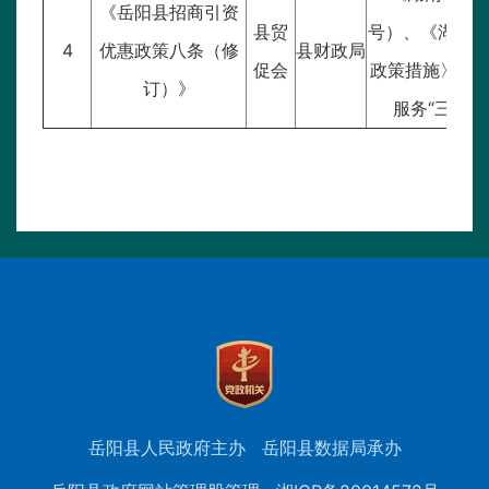
《岳阳县招商引资
县贸
号）、《湖南
4
优惠政策八条（修
县财政局
促会
政策措施〉的通
订）》
服务“三高四
岳阳县人民政府主办
岳阳县数据局承办