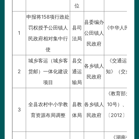
位
申报将158项行政处
县委编办
罚权授予公田镇人
县司
《中华人民共
1
公田镇人
民政府相对集中行
法局
民政府
使
城乡客运（城乡客
县交
《交通运输部
各乡镇人
2
货邮）一体化建设
通运
知》（交办运〔
民政府
项目
输局
化
《教育部关于
全县农村中小学教
县教
各乡镇人
10号）、《
3
育资源布局调整
体局
民政府
〔2012〕4
《湖南省人民