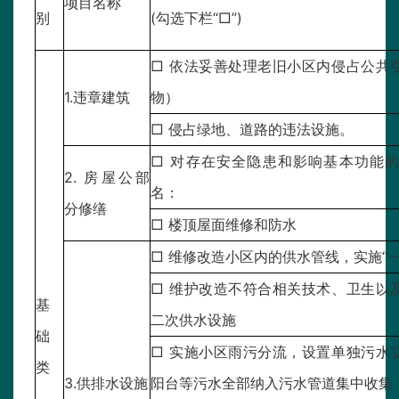
项目名称
别
(勾选下栏“□”)
□ 依法妥善处理老旧小区内侵占公共
1.违章建筑
物）
□ 侵占绿地、道路的违法设施。
□ 对存在安全隐患和影响基本功能
2. 房屋公部
名：
分修缮
□ 楼顶屋面维修和防水
□ 维修改造小区内的供水管线，实施“一
□ 维护改造不符合相关技术、卫生以
基
二次供水设施
础
□ 实施小区雨污分流，设置单独污水
类
3.供排水设施
阳台等污水全部纳入污水管道集中收集